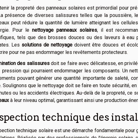
tenir la propreté des panneaux solaires est primordial pour prés
La présence de diverses salissures telles que la poussière, l
eaux peut réduire la quantité de lumière atteignant les cellule
ergie. Pour le
nettoyage panneaux solaires
, il est recomman
ifiques, tels que des brosses douces ou des laveurs à eau pur
cates. Les
solutions de nettoyage
doivent être douces et écolo
crire pour ne pas endommager les revêtements protecteurs.
mination des salissures
doit se faire avec délicatesse, en privilé
 pression qui pourraient endommager les composants. Un netto
ements pouvant générer une quantité importante de saleté, 
. Soulignons que le nettoyage doit se faire en toute sécurité, e
hutes ou les accidents électriques. Au-delà de la propreté, ce s
eaux
à leur niveau optimal, garantissant ainsi une production éne
spection technique des instal
pection technique solaire est une démarche fondamentale pour ga
llations. Réalisée par des professionnels de l'énergie solaire, 