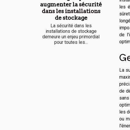
augmenter la sécurité
les 
dans les installations
sûre
de stockage
longé
La sécurité dans les
impos
installations de stockage
de l'
demeure un enjeu primordial
optim
pour toutes les...
Ge
La su
maxim
préci
de dé
sans 
optim
les d
ou m
l'éne