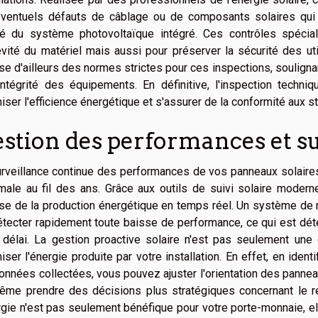
éventuels défauts de câblage ou de composants solaires qui 
té du système photovoltaïque intégré. Ces contrôles spécia
vité du matériel mais aussi pour préserver la sécurité des uti
e d'ailleurs des normes strictes pour ces inspections, soulignan
intégrité des équipements. En définitive, l'inspection techni
iser l'efficience énergétique et s'assurer de la conformité aux s
stion des performances et su
rveillance continue des performances de vos panneaux solaires e
ale au fil des ans. Grâce aux outils de suivi solaire modern
se de la production énergétique en temps réel. Un système de 
tecter rapidement toute baisse de performance, ce qui est dé
délai. La gestion proactive solaire n'est pas seulement une 
iser l'énergie produite par votre installation. En effet, en ident
onnées collectées, vous pouvez ajuster l'orientation des panneau
ême prendre des décisions plus stratégiques concernant le r
rgie n'est pas seulement bénéfique pour votre porte-monnaie, elle 