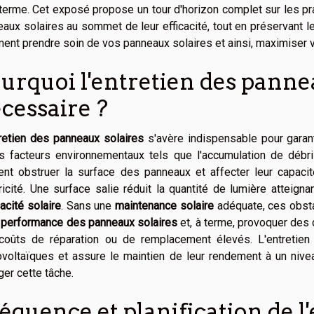
terme. Cet exposé propose un tour d'horizon complet sur les pra
aux solaires au sommet de leur efficacité, tout en préservant l
nt prendre soin de vos panneaux solaires et ainsi, maximiser v
urquoi l'entretien des pannea
cessaire ?
retien des panneaux solaires
s'avère indispensable pour garan
rs facteurs environnementaux tels que l'accumulation de débri
nt obstruer la surface des panneaux et affecter leur capacité
ricité. Une surface salie réduit la quantité de lumière atteign
cacité solaire
. Sans une
maintenance solaire
adéquate, ces obsta
a
performance des panneaux solaires
et, à terme, provoquer des
coûts de réparation ou de remplacement élevés. L'entretien
voltaïques et assure le maintien de leur rendement à un nivea
ger cette tâche.
équence et planification de l