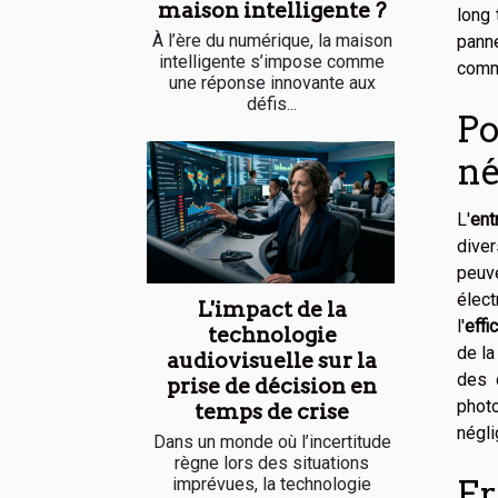
maison intelligente ?
long 
À l’ère du numérique, la maison
panne
intelligente s’impose comme
comme
une réponse innovante aux
défis...
Po
né
L'
ent
dive
peuve
élect
L'impact de la
l'
effi
technologie
de l
audiovisuelle sur la
des 
prise de décision en
photo
temps de crise
négli
Dans un monde où l’incertitude
règne lors des situations
Fr
imprévues, la technologie