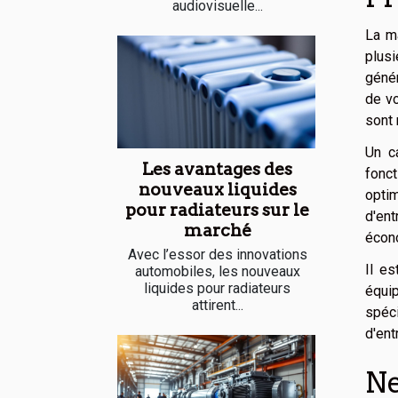
audiovisuelle...
La m
plusi
génér
de vo
sont 
Un c
Les avantages des
fonc
nouveaux liquides
optim
pour radiateurs sur le
d'ent
marché
écon
Avec l’essor des innovations
Il es
automobiles, les nouveaux
liquides pour radiateurs
équi
attirent...
spéc
d'ent
Ne