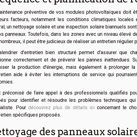
aintenance préventive de vos modules photovoltaïques doit ê
eurs facteurs, notamment les conditions climatiques locales e
al, un nettoyage solaire et une inspection solaire biannuels son
s panneaux. Toutefois, dans les zones avec un niveau élevé de
nombreux, il peut être judicieux de réaliser un entretien régulier 
alendrier d'entretien bien structuré permet d'assurer que ch
tionne correctement et de prévenir les pannes inattendues. Su
iser la production d'énergie, mais également à prolonger la d
retien aide à éviter les interruptions de service qui pourrai
omies.
t préconisé de faire appel à des professionnels qualifiés pour
pés pour identifier et résoudre les problèmes techniques qui
ialiste. Pour
découvrez plus de détails ici
concernant le choi
retien spécifiques proposés.
ttoyage des panneaux solair