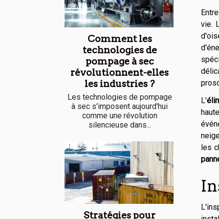
Entre
vie. 
d'ois
Comment les
d'én
technologies de
spéc
pompage à sec
déli
révolutionnent-elles
pros
les industries ?
Les technologies de pompage
L'
éli
à sec s'imposent aujourd'hui
haute
comme une révolution
évén
silencieuse dans...
neige
les c
pann
In
L'ins
Stratégies pour
insta