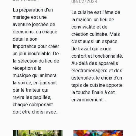
08/02/2024
prestataires
cuisine
La préparation d'un
La cuisine est l'âme de
pour chaque
parfait pour
mariage est une
la maison, un lieu de
aspect de
votre maison :
aventure jonchée de
convivialité et de
votre
décisions, où chaque
confort, style
création culinaire. Mais
détail a son
mariage
c'est aussi un espace
et
importance pour créer
de travail qui exige
fonctionnalité
un jour inoubliable. De
confort et fonctionnalité.
la sélection du lieu de
Au-delà des appareils
réception à la
électroménagers et des
musique qui animera
ustensiles, le choix d'un
la soirée, en passant
tapis de cuisine apporte
par le traiteur qui
la touche finale à cet
ravira les papilles,
environnement...
chaque composant
doit être choisi avec...