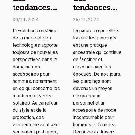
tendances
tendances
actuelles en
actuelles des
30/11/2024
26/11/2024
matière de
piercings
L'évolution constante
La parure corporelle à
montures et
pour homme
de la mode et des
travers les piercings
verres
et femme
technologies apporte
est une pratique
solaires pour
toujours de nouvelles
ancestrale qui continue
perspectives dans le
de fasciner et
hommes
domaine des
d'évoluer avec les
accessoires pour
époques. De nos jours,
hommes, notamment
les piercings sont
en ce qui concerne les
devenus un moyen
montures et verres
d'expression
solaires. Au carrefour
personnel et un
du style et de la
accessoire de mode
protection, ces
incontournable pour
éléments ne sont pas
hommes et femmes.
seulement pratiques ;
Découvrez à travers