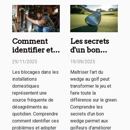
Comment
Les secrets
identifier et
d'un bon
résoudre les
wedge
29/11/2025
19/09/2025
blocages de
expliqués en
Les blocages dans les
Maîtriser l’art du
vos
ligne
installations
wedge au golf peut
installations
domestiques
transformer le jeu et
domestiques
représentent une
faire toute la
source fréquente de
différence sur le green.
?
désagréments au
Comprendre les
quotidien. Comprendre
secrets d’un bon
comment identifier ces
wedge permet aux
problèmes et adopter
golfeurs d’améliorer