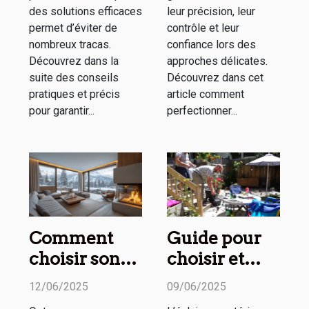
des solutions efficaces
leur précision, leur
permet d’éviter de
contrôle et leur
nombreux tracas.
confiance lors des
Découvrez dans la
approches délicates.
suite des conseils
Découvrez dans cet
pratiques et précis
article comment
pour garantir...
perfectionner...
Comment
Guide pour
choisir son
choisir et
appartement
installer un
12/06/2025
09/06/2025
de luxe pour
éclairage