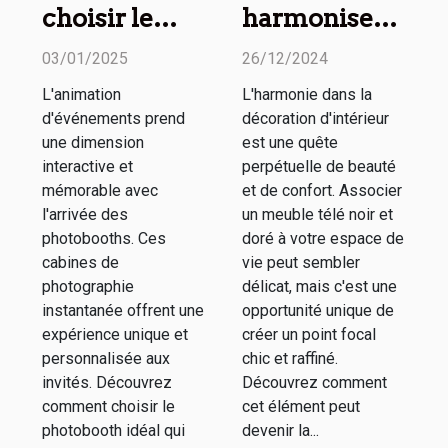
choisir le
harmoniser
meilleur
un meuble
03/01/2025
26/12/2024
photobooth
télé noir et
L'animation
L'harmonie dans la
pour votre
doré avec
d'événements prend
décoration d'intérieur
événement
votre décor
une dimension
est une quête
spécial
interactive et
perpétuelle de beauté
mémorable avec
et de confort. Associer
l'arrivée des
un meuble télé noir et
photobooths. Ces
doré à votre espace de
cabines de
vie peut sembler
photographie
délicat, mais c'est une
instantanée offrent une
opportunité unique de
expérience unique et
créer un point focal
personnalisée aux
chic et raffiné.
invités. Découvrez
Découvrez comment
comment choisir le
cet élément peut
photobooth idéal qui
devenir la...