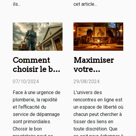
ils...
cet article...
Comment
Maximiser
choisir le bon
votre
service de
expérience
07/10/2024
29/08/2024
dépannage
sur les sites
Face à une urgence de
L'univers des
en plomberie
de
plomberie, la rapidité
rencontres en ligne est
d'urgence
rencontres
et l'efficacité du
un espace de liberté où
discrètes
service de dépannage
chacun peut chercher à
sont primordiales.
tisser des liens en
Choisir le bon
toute discrétion. Que