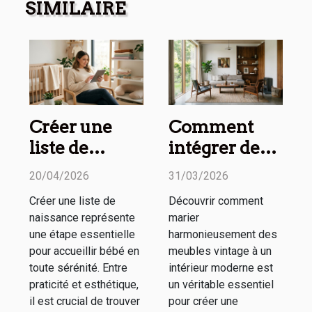
SIMILAIRE
Créer une
Comment
liste de
intégrer des
naissance
meubles
20/04/2026
31/03/2026
pratique et
vintage dans
Créer une liste de
Découvrir comment
esthétique :
un espace
naissance représente
marier
nos conseils
moderne ?
une étape essentielle
harmonieusement des
pour accueillir bébé en
meubles vintage à un
toute sérénité. Entre
intérieur moderne est
praticité et esthétique,
un véritable essentiel
il est crucial de trouver
pour créer une