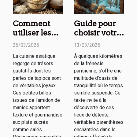
Comment
Guide pour
utiliser les
choisir votre
perles de
prochain
26/03/2025
13/03/2025
tapioca en
week-end
La cuisine asiatique
À quelques kilomètres
cuisine
détente
regorge de trésors
de la frénésie
asiatique
autour de
gustatifs dont les
parisienne, s'offre une
Paris
perles de tapioca sont
multitude d'oasis de
de véritables joyaux.
tranquillité où le temps
Ces petites billes
semble suspendu. Ce
issues de l’amidon de
texte invite à la
manioc apportent
découverte de ces
texture et gourmandise
lieux de détente,
aux plats sucrés
véritables parenthèses
comme salés.
enchantées dans le
Découvrons ensemble
rythme effréné du