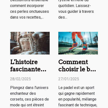
comment incorporer
quotidien. Laissez-
ces perles onctueuses
vous guider à travers
dans vos recettes,...
des...
L'histoire
Comment
fascinante
choisir le bon
des corsets à
partenaire de
28/02/2025
27/01/2025
travers les
padel pour
Plongez dans l'univers
Le padel est un sport
siècles
améliorer
enchanteur des
qui gagne rapidement
votre jeu
corsets, ces pièces de
en popularité, mélange
mode qui ont étreint
fascinant de technique,