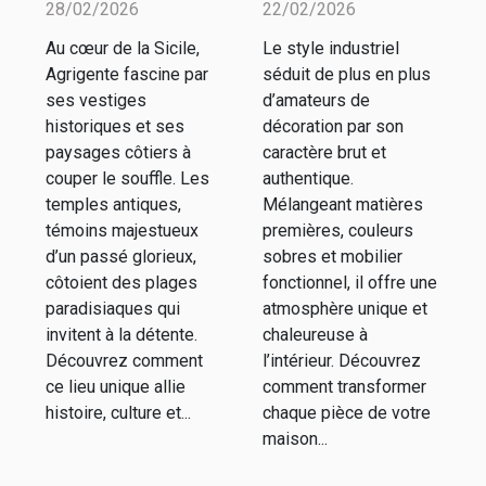
28/02/2026
22/02/2026
antiques et
industriel
Au cœur de la Sicile,
Le style industriel
plages
dans votre
Agrigente fascine par
séduit de plus en plus
d'Agrigente
intérieur ?
ses vestiges
d’amateurs de
historiques et ses
décoration par son
paysages côtiers à
caractère brut et
couper le souffle. Les
authentique.
temples antiques,
Mélangeant matières
témoins majestueux
premières, couleurs
d’un passé glorieux,
sobres et mobilier
côtoient des plages
fonctionnel, il offre une
paradisiaques qui
atmosphère unique et
invitent à la détente.
chaleureuse à
Découvrez comment
l’intérieur. Découvrez
ce lieu unique allie
comment transformer
histoire, culture et...
chaque pièce de votre
maison...