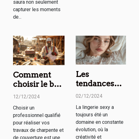
saura non seulement
capturer les moments
de...
Les
Comment
tendances
choisir le bon
2023 en
professionnel
02/12/2024
12/12/2024
matière de
pour vos
La lingerie sexy a
Choisir un
lingerie sexy
travaux de
toujours été un
professionnel qualifié
: Styles et
charpente et
domaine en constante
pour réaliser vos
nouveautés
couverture
évolution, où la
travaux de charpente et
créativité et
de couverture est une