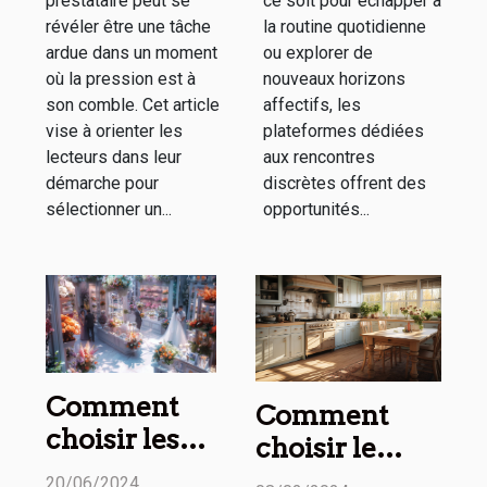
prestataire peut se
ce soit pour échapper à
révéler être une tâche
la routine quotidienne
ardue dans un moment
ou explorer de
où la pression est à
nouveaux horizons
son comble. Cet article
affectifs, les
vise à orienter les
plateformes dédiées
lecteurs dans leur
aux rencontres
démarche pour
discrètes offrent des
sélectionner un...
opportunités...
Comment
Comment
choisir les
choisir le
meilleurs
tapis de
20/06/2024