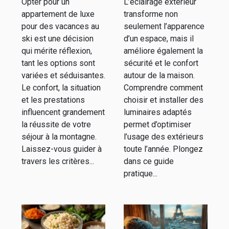
Opter pour un
L’éclairage extérieur
des vacances
extérieur
appartement de luxe
transforme non
au ski
efficace
pour des vacances au
seulement l’apparence
ski est une décision
d’un espace, mais il
qui mérite réflexion,
améliore également la
tant les options sont
sécurité et le confort
variées et séduisantes.
autour de la maison.
Le confort, la situation
Comprendre comment
et les prestations
choisir et installer des
influencent grandement
luminaires adaptés
la réussite de votre
permet d’optimiser
séjour à la montagne.
l’usage des extérieurs
Laissez-vous guider à
toute l’année. Plongez
travers les critères...
dans ce guide
pratique...