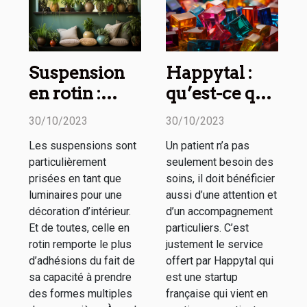
Suspension
Happytal :
en rotin :
qu’est-ce que
comment
c’est ?
30/10/2023
30/10/2023
l’utiliser dans
Les suspensions sont
Un patient n’a pas
sa décoration
particulièrement
seulement besoin des
d’intérieur ?
prisées en tant que
soins, il doit bénéficier
luminaires pour une
aussi d’une attention et
décoration d’intérieur.
d’un accompagnement
Et de toutes, celle en
particuliers. C’est
rotin remporte le plus
justement le service
d’adhésions du fait de
offert par Happytal qui
sa capacité à prendre
est une startup
des formes multiples
française qui vient en