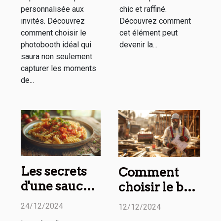
personnalisée aux
chic et raffiné.
invités. Découvrez
Découvrez comment
comment choisir le
cet élément peut
photobooth idéal qui
devenir la...
saura non seulement
capturer les moments
de...
Les secrets
Comment
d'une sauce
choisir le bon
parfaite à
professionnel
24/12/2024
12/12/2024
chaque fois
pour vos