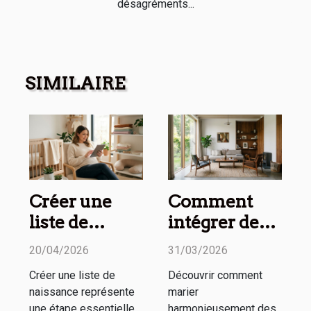
désagréments...
SIMILAIRE
Créer une
Comment
liste de
intégrer des
naissance
meubles
20/04/2026
31/03/2026
pratique et
vintage dans
Créer une liste de
Découvrir comment
esthétique :
un espace
naissance représente
marier
nos conseils
moderne ?
une étape essentielle
harmonieusement des