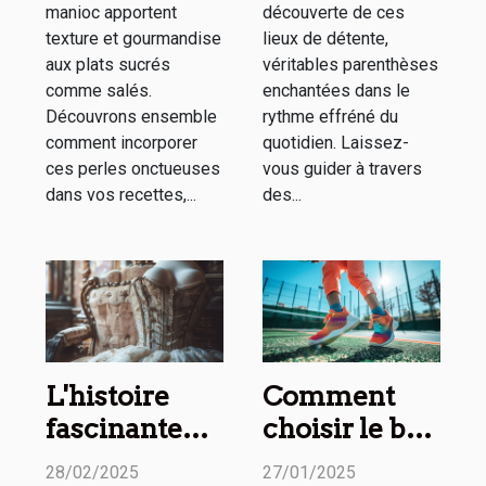
manioc apportent
découverte de ces
texture et gourmandise
lieux de détente,
aux plats sucrés
véritables parenthèses
comme salés.
enchantées dans le
Découvrons ensemble
rythme effréné du
comment incorporer
quotidien. Laissez-
ces perles onctueuses
vous guider à travers
dans vos recettes,...
des...
L'histoire
Comment
fascinante
choisir le bon
des corsets à
partenaire de
28/02/2025
27/01/2025