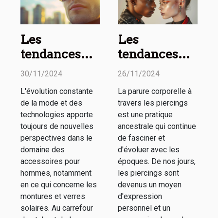
Les
Les
tendances
tendances
actuelles en
actuelles des
30/11/2024
26/11/2024
matière de
piercings
L'évolution constante
La parure corporelle à
montures et
pour homme
de la mode et des
travers les piercings
verres
et femme
technologies apporte
est une pratique
solaires pour
toujours de nouvelles
ancestrale qui continue
perspectives dans le
de fasciner et
hommes
domaine des
d'évoluer avec les
accessoires pour
époques. De nos jours,
hommes, notamment
les piercings sont
en ce qui concerne les
devenus un moyen
montures et verres
d'expression
solaires. Au carrefour
personnel et un