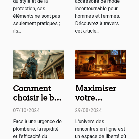
du style et de la
accessoire de mode
protection, ces
incontournable pour
éléments ne sont pas
hommes et femmes.
seulement pratiques ;
Découvrez à travers
ils...
cet article...
Comment
Maximiser
choisir le bon
votre
service de
expérience
07/10/2024
29/08/2024
dépannage
sur les sites
Face à une urgence de
L'univers des
en plomberie
de
plomberie, la rapidité
rencontres en ligne est
d'urgence
rencontres
et l'efficacité du
un espace de liberté où