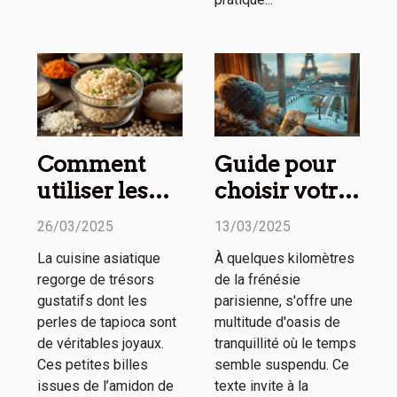
Comment
Guide pour
utiliser les
choisir votre
perles de
prochain
26/03/2025
13/03/2025
tapioca en
week-end
La cuisine asiatique
À quelques kilomètres
cuisine
détente
regorge de trésors
de la frénésie
asiatique
autour de
gustatifs dont les
parisienne, s'offre une
Paris
perles de tapioca sont
multitude d'oasis de
de véritables joyaux.
tranquillité où le temps
Ces petites billes
semble suspendu. Ce
issues de l’amidon de
texte invite à la