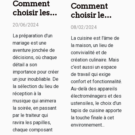
Comment
Comment
choisir les
choisir le
meilleurs
tapis de
20/06/2024
08/02/2024
prestataires
cuisine
La préparation d'un
La cuisine est l'âme de
pour chaque
parfait pour
mariage est une
la maison, un lieu de
aspect de
votre maison :
aventure jonchée de
convivialité et de
votre
décisions, où chaque
confort, style
création culinaire. Mais
détail a son
mariage
c'est aussi un espace
et
importance pour créer
de travail qui exige
fonctionnalité
un jour inoubliable. De
confort et fonctionnalité.
la sélection du lieu de
Au-delà des appareils
réception à la
électroménagers et des
musique qui animera
ustensiles, le choix d'un
la soirée, en passant
tapis de cuisine apporte
par le traiteur qui
la touche finale à cet
ravira les papilles,
environnement...
chaque composant