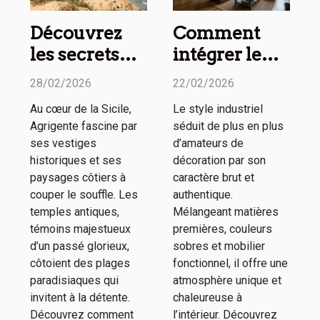
Découvrez
Comment
les secrets
intégrer le
des temples
style
28/02/2026
22/02/2026
antiques et
industriel
Au cœur de la Sicile,
Le style industriel
plages
dans votre
Agrigente fascine par
séduit de plus en plus
d'Agrigente
intérieur ?
ses vestiges
d’amateurs de
historiques et ses
décoration par son
paysages côtiers à
caractère brut et
couper le souffle. Les
authentique.
temples antiques,
Mélangeant matières
témoins majestueux
premières, couleurs
d’un passé glorieux,
sobres et mobilier
côtoient des plages
fonctionnel, il offre une
paradisiaques qui
atmosphère unique et
invitent à la détente.
chaleureuse à
Découvrez comment
l’intérieur. Découvrez