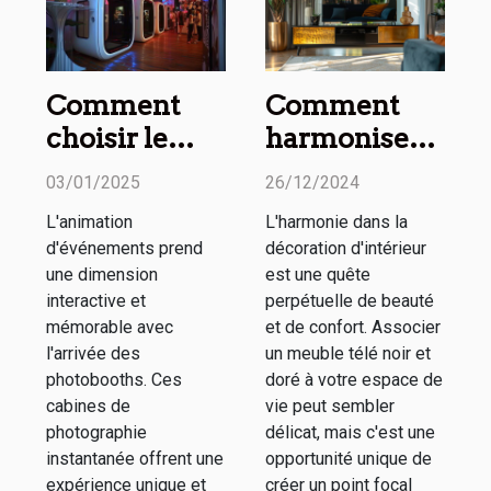
Comment
Comment
choisir le
harmoniser
meilleur
un meuble
03/01/2025
26/12/2024
photobooth
télé noir et
L'animation
L'harmonie dans la
pour votre
doré avec
d'événements prend
décoration d'intérieur
événement
votre décor
une dimension
est une quête
spécial
interactive et
perpétuelle de beauté
mémorable avec
et de confort. Associer
l'arrivée des
un meuble télé noir et
photobooths. Ces
doré à votre espace de
cabines de
vie peut sembler
photographie
délicat, mais c'est une
instantanée offrent une
opportunité unique de
expérience unique et
créer un point focal