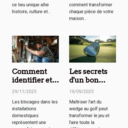
ce lieu unique allie
comment transformer
histoire, culture et...
chaque pièce de votre
maison...
Comment
Les secrets
identifier et
d'un bon
résoudre les
wedge
29/11/2025
19/09/2025
blocages de
expliqués en
Les blocages dans les
Maîtriser l’art du
vos
ligne
installations
wedge au golf peut
installations
domestiques
transformer le jeu et
domestiques
représentent une
faire toute la