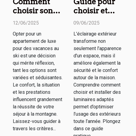
Comment
Guide pour
choisir son
choisir et
appartement
installer un
12/06/2025
09/06/2025
de luxe pour
éclairage
Opter pour un
L’éclairage extérieur
des vacances
extérieur
appartement de luxe
transforme non
au ski
efficace
pour des vacances au
seulement l’apparence
ski est une décision
d’un espace, mais il
qui mérite réflexion,
améliore également la
tant les options sont
sécurité et le confort
variées et séduisantes.
autour de la maison.
Le confort, la situation
Comprendre comment
et les prestations
choisir et installer des
influencent grandement
luminaires adaptés
la réussite de votre
permet d’optimiser
séjour à la montagne.
l’usage des extérieurs
Laissez-vous guider à
toute l’année. Plongez
travers les critères...
dans ce guide
pratique...