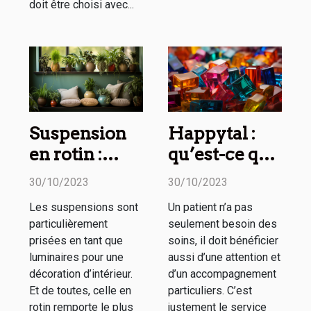
doit être choisi avec...
Suspension
Happytal :
en rotin :
qu’est-ce que
comment
c’est ?
30/10/2023
30/10/2023
l’utiliser dans
Les suspensions sont
Un patient n’a pas
sa décoration
particulièrement
seulement besoin des
d’intérieur ?
prisées en tant que
soins, il doit bénéficier
luminaires pour une
aussi d’une attention et
décoration d’intérieur.
d’un accompagnement
Et de toutes, celle en
particuliers. C’est
rotin remporte le plus
justement le service