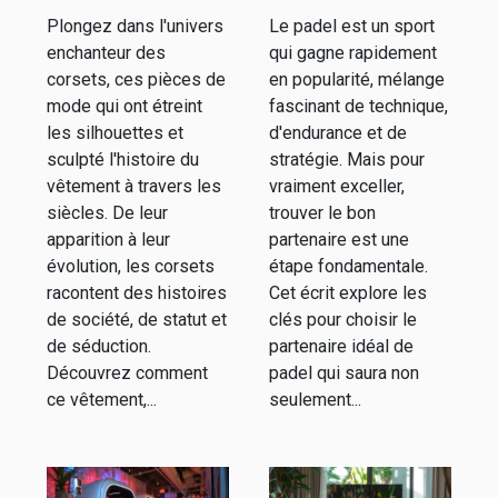
travers les
padel pour
Plongez dans l'univers
Le padel est un sport
siècles
améliorer
enchanteur des
qui gagne rapidement
votre jeu
corsets, ces pièces de
en popularité, mélange
mode qui ont étreint
fascinant de technique,
les silhouettes et
d'endurance et de
sculpté l'histoire du
stratégie. Mais pour
vêtement à travers les
vraiment exceller,
siècles. De leur
trouver le bon
apparition à leur
partenaire est une
évolution, les corsets
étape fondamentale.
racontent des histoires
Cet écrit explore les
de société, de statut et
clés pour choisir le
de séduction.
partenaire idéal de
Découvrez comment
padel qui saura non
ce vêtement,...
seulement...