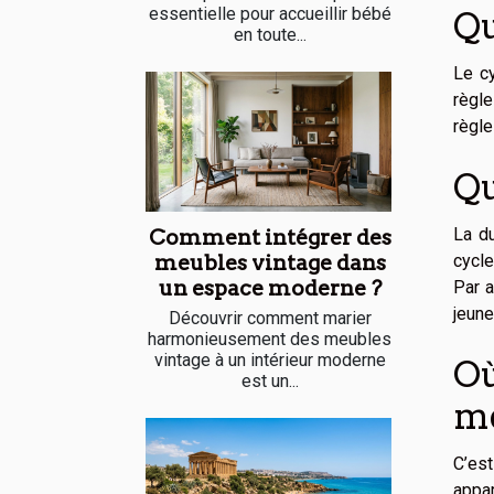
essentielle pour accueillir bébé
Qu
en toute...
Le cy
règle
règle
Qu
La du
Comment intégrer des
meubles vintage dans
cycle
un espace moderne ?
Par a
jeune
Découvrir comment marier
harmonieusement des meubles
vintage à un intérieur moderne
Où
est un...
me
C’est
appar