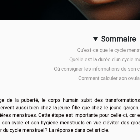
Sommaire
Qu’est-ce que le cycle menst
Quelle est la durée d’un cycle m
Où consigner les informations de son c
Comment calculer son ovulat
âge de la puberté, le corps humain subit des transformatio
ervent aussi bien chez la jeune fille que chez le jeune garçon. 
ères menstrues. Cette étape est importante pour celle-ci, car e
r son cycle et son hygiène menstruels en vue d’éviter des gro
r du cycle menstruel ? La réponse dans cet article.