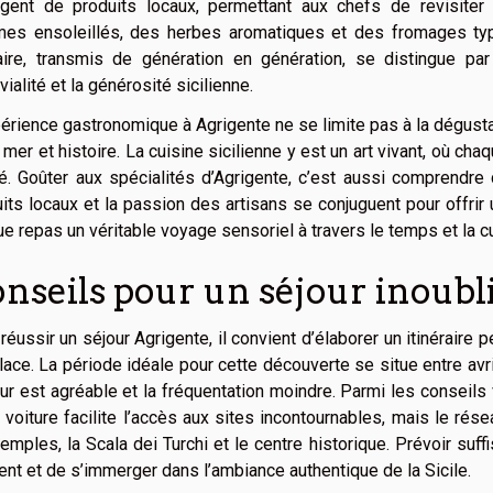
rgent de produits locaux, permettant aux chefs de revisiter
mes ensoleillés, des herbes aromatiques et des fromages typi
aire, transmis de génération en génération, se distingue par
vialité et la générosité sicilienne.
érience gastronomique à Agrigente ne se limite pas à la dégustatio
, mer et histoire. La cuisine sicilienne y est un art vivant, où c
é. Goûter aux spécialités d’Agrigente, c’est aussi comprendre
its locaux et la passion des artisans se conjuguent pour offrir
e repas un véritable voyage sensoriel à travers le temps et la cul
nseils pour un séjour inoubl
réussir un séjour Agrigente, il convient d’élaborer un itinéraire 
lace. La période idéale pour cette découverte se situe entre avri
ur est agréable et la fréquentation moindre. Parmi les conseils 
 voiture facilite l’accès aux sites incontournables, mais le rés
emples, la Scala dei Turchi et le centre historique. Prévoir 
t et de s’immerger dans l’ambiance authentique de la Sicile.