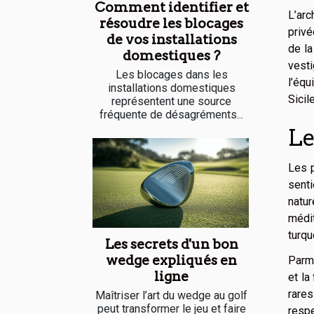
Comment identifier et
L’arc
résoudre les blocages
privé
de vos installations
de la
domestiques ?
vest
Les blocages dans les
l’équ
installations domestiques
Sicil
représentent une source
fréquente de désagréments...
Le
Les p
senti
natu
médi
turqu
Les secrets d'un bon
wedge expliqués en
Parmi
ligne
et la
rares
Maîtriser l’art du wedge au golf
peut transformer le jeu et faire
respe