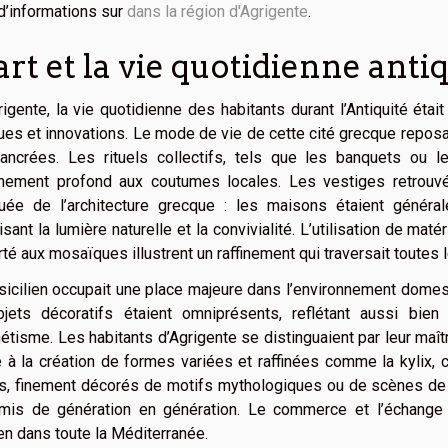
d’informations sur
dans la région d'Agrigente
.
art et la vie quotidienne anti
igente, la vie quotidienne des habitants durant l’Antiquité était
ues et innovations. Le mode de vie de cette cité grecque reposa
 ancrées. Les rituels collectifs, tels que les banquets ou le
chement profond aux coutumes locales. Les vestiges retrouvés
uée de l’architecture grecque : les maisons étaient général
isant la lumière naturelle et la convivialité. L’utilisation de mat
té aux mosaïques illustrent un raffinement qui traversait toutes
 sicilien occupait une place majeure dans l’environnement domes
bjets décoratifs étaient omniprésents, reflétant aussi bie
hétisme. Les habitants d’Agrigente se distinguaient par leur ma
 à la création de formes variées et raffinées comme la kylix,
s, finement décorés de motifs mythologiques ou de scènes de l
smis de génération en génération. Le commerce et l’échange 
ien dans toute la Méditerranée.