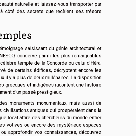
beauté naturelle et laissez-vous transporter par
r à côté des secrets que recèlent ses trésors
Temples
témoignage saisissant du génie architectural et
 l’UNESCO, conserve parmi les plus remarquables
célèbre temple de la Concorde ou celui d’Héra.
vé de certains édifices, décryptent encore les
x il y a plus de deux millénaires. La disposition
es grecques et indigènes racontent une histoire
agment d’un passé prestigieux.
r des monuments monumentaux, mais aussi de
 civilisations antiques qui prospéraient dans la
ique local attire des chercheurs du monde entier
ures votives ou encore des mystérieux espaces
te ou approfondir vos connaissances, découvrez