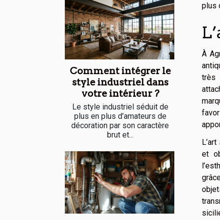
plus 
L’
À Agr
antiq
Comment intégrer le
très
style industriel dans
atta
votre intérieur ?
marq
Le style industriel séduit de
favor
plus en plus d’amateurs de
appor
décoration par son caractère
brut et...
L’art
et o
l’est
grâce
objet
tran
sicil