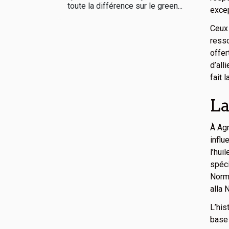
toute la différence sur le green...
excep
Ceux
resso
offer
d’all
fait 
La
À Agr
influ
l’hui
spéc
Norma
alla 
L’his
base