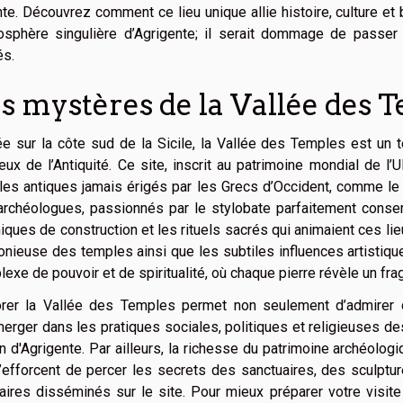
te. Découvrez comment ce lieu unique allie histoire, culture et 
mosphère singulière d’Agrigente; il serait dommage de passe
és.
s mystères de la Vallée des 
e sur la côte sud de la Sicile, la Vallée des Temples est un 
ieux de l’Antiquité. Ce site, inscrit au patrimoine mondial de
es antiques jamais érigés par les Grecs d’Occident, comme le 
rchéologues, passionnés par le stylobate parfaitement conser
iques de construction et les rituels sacrés qui animaient ces lieu
nieuse des temples ainsi que les subtiles influences artistiqu
exe de pouvoir et de spiritualité, où chaque pierre révèle un fr
orer la Vallée des Temples permet non seulement d’admire
erger dans les pratiques sociales, politiques et religieuses des
n d'Agrigente. Par ailleurs, la richesse du patrimoine archéolog
s’efforcent de percer les secrets des sanctuaires, des sculpt
aires disséminés sur le site. Pour mieux préparer votre visi