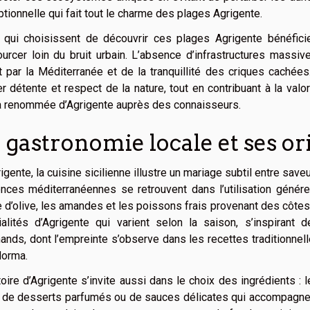
tionnelle qui fait tout le charme des plages Agrigente.
 qui choisissent de découvrir ces plages Agrigente bénéfici
urcer loin du bruit urbain. L’absence d’infrastructures massi
t par la Méditerranée et de la tranquillité des criques cachées
ier détente et respect de la nature, tout en contribuant à la valo
la renommée d’Agrigente auprès des connaisseurs.
 gastronomie locale et ses or
igente, la cuisine sicilienne illustre un mariage subtil entre sav
ences méditerranéennes se retrouvent dans l’utilisation génér
le d’olive, les amandes et les poissons frais provenant des côte
ialités d’Agrigente qui varient selon la saison, s’inspiran
nds, dont l’empreinte s’observe dans les recettes traditionnell
Norma.
toire d’Agrigente s’invite aussi dans le choix des ingrédients : 
 de desserts parfumés ou de sauces délicates qui accompagnent