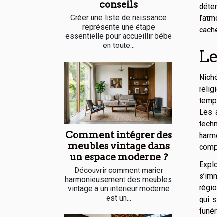
conseils
déten
Créer une liste de naissance
l’at
représente une étape
cach
essentielle pour accueillir bébé
en toute...
Le
Niché
relig
templ
Les a
techn
Comment intégrer des
harmo
meubles vintage dans
compl
un espace moderne ?
Expl
Découvrir comment marier
s’imm
harmonieusement des meubles
régio
vintage à un intérieur moderne
est un...
qui 
funér