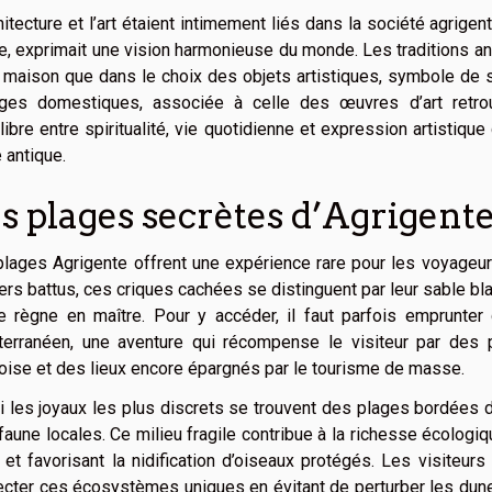
hitecture et l’art étaient intimement liés dans la société agrig
e, exprimait une vision harmonieuse du monde. Les traditions ant
 maison que dans le choix des objets artistiques, symbole de st
iges domestiques, associée à celle des œuvres d’art retrou
ilibre entre spiritualité, vie quotidienne et expression artistique q
e antique.
s plages secrètes d’Agrigent
lages Agrigente offrent une expérience rare pour les voyageur
ers battus, ces criques cachées se distinguent par leur sable b
re règne en maître. Pour y accéder, il faut parfois emprunte
terranéen, une aventure qui récompense le visiteur par des
oise et des lieux encore épargnés par le tourisme de masse.
 les joyaux les plus discrets se trouvent des plages bordées de 
 faune locales. Ce milieu fragile contribue à la richesse écolog
 et favorisant la nidification d’oiseaux protégés. Les visiteur
cter ces écosystèmes uniques en évitant de perturber les dunes,