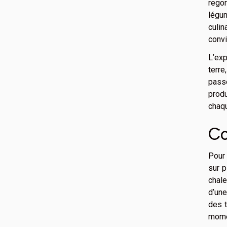
rego
légu
culin
convi
L’exp
terre
pass
produ
chaqu
Co
Pour 
sur p
chale
d’une
des t
momen