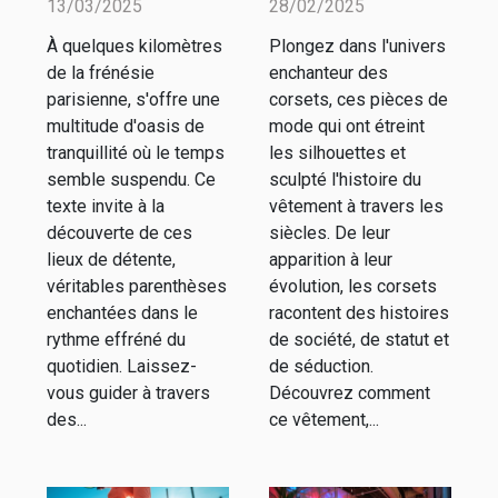
13/03/2025
28/02/2025
week-end
travers les
À quelques kilomètres
Plongez dans l'univers
détente
siècles
de la frénésie
enchanteur des
autour de
parisienne, s'offre une
corsets, ces pièces de
Paris
multitude d'oasis de
mode qui ont étreint
tranquillité où le temps
les silhouettes et
semble suspendu. Ce
sculpté l'histoire du
texte invite à la
vêtement à travers les
découverte de ces
siècles. De leur
lieux de détente,
apparition à leur
véritables parenthèses
évolution, les corsets
enchantées dans le
racontent des histoires
rythme effréné du
de société, de statut et
quotidien. Laissez-
de séduction.
vous guider à travers
Découvrez comment
des...
ce vêtement,...