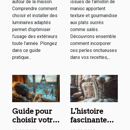
autour de la maison.
issues de l’amidon de
Comprendre comment
manioc apportent
choisir et installer des
texture et gourmandise
luminaires adaptés
aux plats sucrés
permet d’optimiser
comme salés.
l’usage des extérieurs
Découvrons ensemble
toute l’année. Plongez
comment incorporer
dans ce guide
ces perles onctueuses
pratique...
dans vos recettes,...
Guide pour
L'histoire
choisir votre
fascinante
prochain
des corsets à