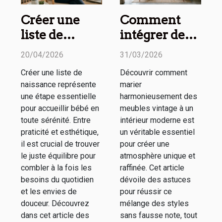
Créer une
Comment
liste de
intégrer des
naissance
meubles
20/04/2026
31/03/2026
pratique et
vintage dans
Créer une liste de
Découvrir comment
esthétique :
un espace
naissance représente
marier
nos conseils
moderne ?
une étape essentielle
harmonieusement des
pour accueillir bébé en
meubles vintage à un
toute sérénité. Entre
intérieur moderne est
praticité et esthétique,
un véritable essentiel
il est crucial de trouver
pour créer une
le juste équilibre pour
atmosphère unique et
combler à la fois les
raffinée. Cet article
besoins du quotidien
dévoile des astuces
et les envies de
pour réussir ce
douceur. Découvrez
mélange des styles
dans cet article des
sans fausse note, tout