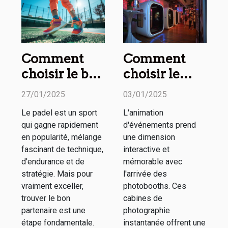
Comment
Comment
choisir le bon
choisir le
partenaire de
meilleur
27/01/2025
03/01/2025
padel pour
photobooth
Le padel est un sport
L'animation
améliorer
pour votre
qui gagne rapidement
d'événements prend
votre jeu
événement
en popularité, mélange
une dimension
spécial
fascinant de technique,
interactive et
d'endurance et de
mémorable avec
stratégie. Mais pour
l'arrivée des
vraiment exceller,
photobooths. Ces
trouver le bon
cabines de
partenaire est une
photographie
étape fondamentale.
instantanée offrent une