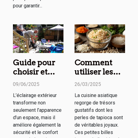
pour garantir...
Guide pour
Comment
choisir et
utiliser les
installer un
perles de
09/06/2025
26/03/2025
éclairage
tapioca en
L’éclairage extérieur
La cuisine asiatique
extérieur
cuisine
transforme non
regorge de trésors
efficace
asiatique
seulement l’apparence
gustatifs dont les
d’un espace, mais il
perles de tapioca sont
améliore également la
de véritables joyaux.
sécurité et le confort
Ces petites billes