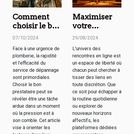
Comment
Maximiser
choisir le bon
votre
service de
expérience
07/10/2024
29/08/2024
dépannage
sur les sites
Face à une urgence de
L'univers des
en plomberie
de
plomberie, la rapidité
rencontres en ligne est
d'urgence
rencontres
et l'efficacité du
un espace de liberté où
discrètes
service de dépannage
chacun peut chercher à
sont primordiales.
tisser des liens en
Choisir le bon
toute discrétion. Que
prestataire peut se
ce soit pour échapper à
révéler être une tâche
la routine quotidienne
ardue dans un moment
ou explorer de
où la pression est à
nouveaux horizons
son comble. Cet article
affectifs, les
vise à orienter les
plateformes dédiées