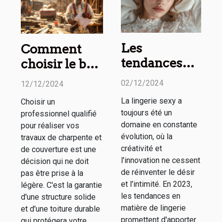
Les
Comment
tendances
choisir le bon
2023 en
professionnel
02/12/2024
12/12/2024
matière de
pour vos
La lingerie sexy a
Choisir un
lingerie sexy
travaux de
toujours été un
professionnel qualifié
: Styles et
charpente et
domaine en constante
pour réaliser vos
nouveautés
couverture
évolution, où la
travaux de charpente et
créativité et
de couverture est une
l'innovation ne cessent
décision qui ne doit
de réinventer le désir
pas être prise à la
et l'intimité. En 2023,
légère. C'est la garantie
les tendances en
d'une structure solide
matière de lingerie
et d'une toiture durable
promettent d'apporter
qui protégera votre