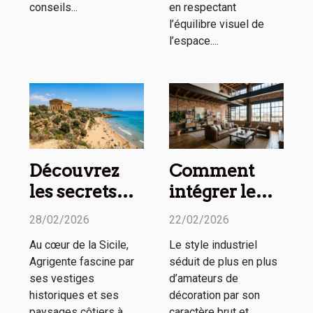
conseils...
en respectant
l’équilibre visuel de
l’espace....
Découvrez
Comment
les secrets
intégrer le
des temples
style
28/02/2026
22/02/2026
antiques et
industriel
Au cœur de la Sicile,
Le style industriel
plages
dans votre
Agrigente fascine par
séduit de plus en plus
d'Agrigente
intérieur ?
ses vestiges
d’amateurs de
historiques et ses
décoration par son
paysages côtiers à
caractère brut et