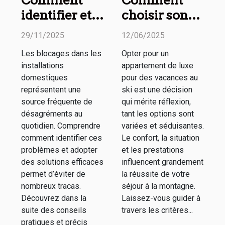
identifier et
choisir son
résoudre les
appartement
29/11/2025
12/06/2025
blocages de
de luxe pour
Les blocages dans les
Opter pour un
vos
des vacances
installations
appartement de luxe
installations
au ski
domestiques
pour des vacances au
domestiques
représentent une
ski est une décision
source fréquente de
qui mérite réflexion,
?
désagréments au
tant les options sont
quotidien. Comprendre
variées et séduisantes.
comment identifier ces
Le confort, la situation
problèmes et adopter
et les prestations
des solutions efficaces
influencent grandement
permet d’éviter de
la réussite de votre
nombreux tracas.
séjour à la montagne.
Découvrez dans la
Laissez-vous guider à
suite des conseils
travers les critères...
pratiques et précis