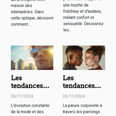
une touche de
maison des
fraîcheur et d'audace,
intempéries. Dans
mêlant confort et
cette optique, découvrir
sensualité. Découvrez
comment...
les...
Les
Les
tendances
tendances
actuelles en
actuelles des
30/11/2024
26/11/2024
matière de
piercings
L'évolution constante
La parure corporelle à
montures et
pour homme
de la mode et des
travers les piercings