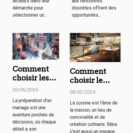
lecteurs dans leur
aux rencontres
démarche pour
discrètes offrent des
sélectionner un...
opportunités...
Comment
Comment
choisir les
choisir le
meilleurs
tapis de
20/06/2024
08/02/2024
prestataires
cuisine
La préparation d'un
La cuisine est l'âme de
pour chaque
parfait pour
mariage est une
la maison, un lieu de
aspect de
votre maison :
aventure jonchée de
convivialité et de
votre
décisions, où chaque
confort, style
création culinaire. Mais
détail a son
mariage
c'est aussi un espace