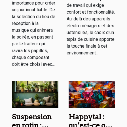
et
importance pour créer
de travail qui exige
fonctionnalité
un jour inoubliable. De
confort et fonctionnalité.
la sélection du lieu de
Au-delà des appareils
réception à la
électroménagers et des
musique qui animera
ustensiles, le choix d'un
la soirée, en passant
tapis de cuisine apporte
par le traiteur qui
la touche finale à cet
ravira les papilles,
environnement...
chaque composant
doit être choisi avec...
Suspension
Happytal :
en rotin :
qu’est-ce que