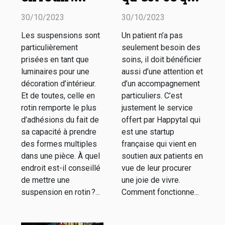
comment
c’est ?
30/10/2023
30/10/2023
l’utiliser dans
Les suspensions sont
Un patient n’a pas
sa décoration
particulièrement
seulement besoin des
d’intérieur ?
prisées en tant que
soins, il doit bénéficier
luminaires pour une
aussi d’une attention et
décoration d’intérieur.
d’un accompagnement
Et de toutes, celle en
particuliers. C’est
rotin remporte le plus
justement le service
d’adhésions du fait de
offert par Happytal qui
sa capacité à prendre
est une startup
des formes multiples
française qui vient en
dans une pièce. À quel
soutien aux patients en
endroit est-il conseillé
vue de leur procurer
de mettre une
une joie de vivre.
suspension en rotin ?...
Comment fonctionne...