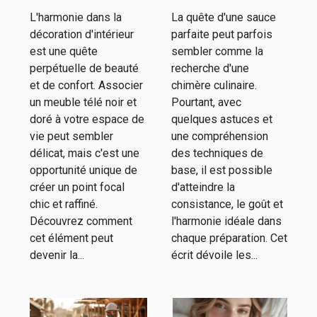
télé noir et
chaque fois
L'harmonie dans la
La quête d'une sauce
doré avec
décoration d'intérieur
parfaite peut parfois
votre décor
est une quête
sembler comme la
perpétuelle de beauté
recherche d'une
et de confort. Associer
chimère culinaire.
un meuble télé noir et
Pourtant, avec
doré à votre espace de
quelques astuces et
vie peut sembler
une compréhension
délicat, mais c'est une
des techniques de
opportunité unique de
base, il est possible
créer un point focal
d'atteindre la
chic et raffiné.
consistance, le goût et
Découvrez comment
l'harmonie idéale dans
cet élément peut
chaque préparation. Cet
devenir la...
écrit dévoile les...