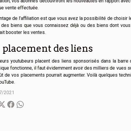
iliation, vos abonnés découvriront les nouveautés en rapport ave
e vente effectuée.
ntage de l’affiliation est que vous avez la possibilité de choisi
s des biens que vous connaissez déjà ou des biens dont vous
ait booster les ventes.
 placement des liens
eurs youtubeurs placent des liens sponsorisés dans la barre 
ique fonctionne, il faut évidemment avoir des milliers de vues s
ût de vos placements pourrait augmenter. Voilà quelques techni
ouTube.
7/2021