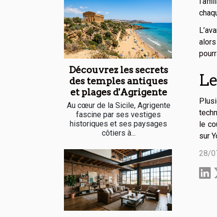
l’aff
chaqu
L’ava
alor
pourr
Découvrez les secrets
Le
des temples antiques
et plages d'Agrigente
Plusi
Au cœur de la Sicile, Agrigente
techn
fascine par ses vestiges
historiques et ses paysages
le co
côtiers à...
sur Y
28/0