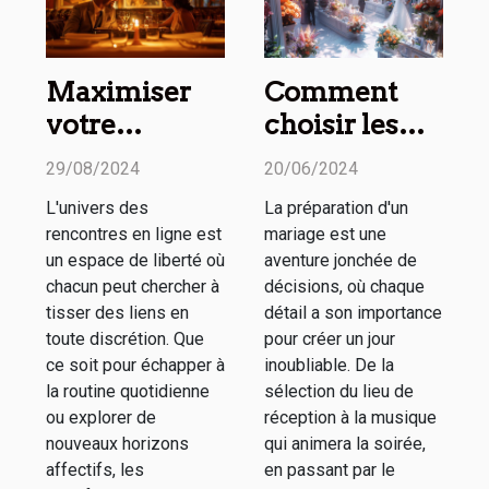
Maximiser
Comment
votre
choisir les
expérience
meilleurs
29/08/2024
20/06/2024
sur les sites
prestataires
L'univers des
La préparation d'un
de
pour chaque
rencontres en ligne est
mariage est une
rencontres
aspect de
un espace de liberté où
aventure jonchée de
discrètes
votre
chacun peut chercher à
décisions, où chaque
tisser des liens en
détail a son importance
mariage
toute discrétion. Que
pour créer un jour
ce soit pour échapper à
inoubliable. De la
la routine quotidienne
sélection du lieu de
ou explorer de
réception à la musique
nouveaux horizons
qui animera la soirée,
affectifs, les
en passant par le