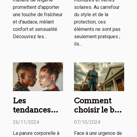
promettent d'apporter
solaires. Au carrefour
une touche de fraîcheur
du style et de la
et d'audace, mêlant
protection, ces
confort et sensualité.
éléments ne sont pas
Découvrez les...
seulement pratiques ;
ils...
Les
Comment
tendances
choisir le bon
actuelles des
service de
26/11/2024
07/10/2024
piercings
dépannage
La parure corporelle à
Face à une urgence de