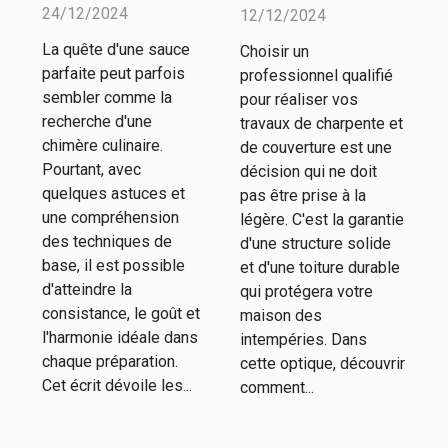
parfaite à
professionnel
24/12/2024
12/12/2024
chaque fois
pour vos
La quête d'une sauce
Choisir un
travaux de
parfaite peut parfois
professionnel qualifié
charpente et
sembler comme la
pour réaliser vos
couverture
recherche d'une
travaux de charpente et
chimère culinaire.
de couverture est une
Pourtant, avec
décision qui ne doit
quelques astuces et
pas être prise à la
une compréhension
légère. C'est la garantie
des techniques de
d'une structure solide
base, il est possible
et d'une toiture durable
d'atteindre la
qui protégera votre
consistance, le goût et
maison des
l'harmonie idéale dans
intempéries. Dans
chaque préparation.
cette optique, découvrir
Cet écrit dévoile les...
comment...