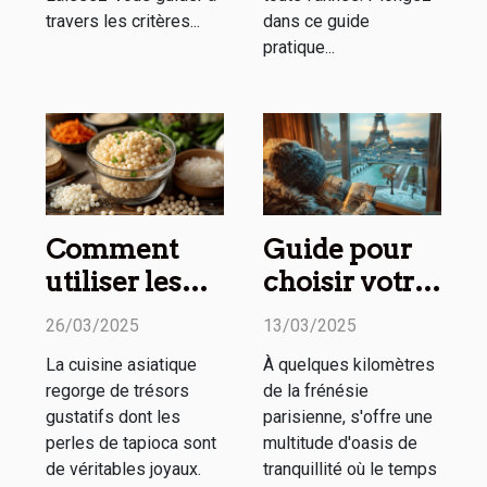
travers les critères...
dans ce guide
pratique...
Comment
Guide pour
utiliser les
choisir votre
perles de
prochain
26/03/2025
13/03/2025
tapioca en
week-end
La cuisine asiatique
À quelques kilomètres
cuisine
détente
regorge de trésors
de la frénésie
asiatique
autour de
gustatifs dont les
parisienne, s'offre une
Paris
perles de tapioca sont
multitude d'oasis de
de véritables joyaux.
tranquillité où le temps