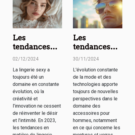
Les
Les
tendances
tendances
2023 en
actuelles en
02/12/2024
30/11/2024
matière de
matière de
La lingerie sexy a
L'évolution constante
lingerie sexy :
montures et
toujours été un
de la mode et des
Styles et
verres
domaine en constante
technologies apporte
nouveautés
solaires pour
évolution, où la
toujours de nouvelles
créativité et
perspectives dans le
hommes
l'innovation ne cessent
domaine des
de réinventer le désir
accessoires pour
et l'intimité. En 2023,
hommes, notamment
les tendances en
en ce qui concerne les
matière de lingerie
montures et verres