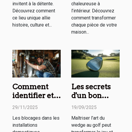
invitent à la détente.
chaleureuse à
Découvrez comment
l’intérieur. Découvrez
ce lieu unique allie
comment transformer
histoire, culture et...
chaque pièce de votre
maison...
Comment
Les secrets
identifier et
d'un bon
résoudre les
wedge
29/11/2025
19/09/2025
blocages de
expliqués en
Les blocages dans les
Maîtriser l’art du
vos
ligne
installations
wedge au golf peut
installations