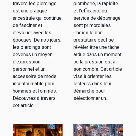
pour homme
en plomberie
travers les piercings
plomberie, la rapidité
et femme
d'urgence
est une pratique
et l'efficacité du
ancestrale qui continue
service de dépannage
de fasciner et
sont primordiales.
d'évoluer avec les
Choisir le bon
époques. De nos jours,
prestataire peut se
les piercings sont
révéler être une tâche
devenus un moyen
ardue dans un moment
d'expression
où la pression est à
personnel et un
son comble. Cet article
accessoire de mode
vise à orienter les
incontournable pour
lecteurs dans leur
hommes et femmes.
démarche pour
Découvrez à travers
sélectionner un...
cet article...