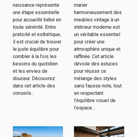
esthétique :
un espace
naissance représente
marier
nos conseils
moderne ?
une étape essentielle
harmonieusement des
pour accueillir bébé en
meubles vintage à un
toute sérénité. Entre
intérieur moderne est
praticité et esthétique,
un véritable essentiel
il est crucial de trouver
pour créer une
le juste équilibre pour
atmosphère unique et
combler à la fois les
raffinée. Cet article
besoins du quotidien
dévoile des astuces
et les envies de
pour réussir ce
douceur. Découvrez
mélange des styles
dans cet article des
sans fausse note, tout
conseils...
en respectant
l’équilibre visuel de
l’espace....