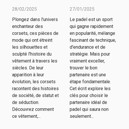
des corsets à
partenaire de
28/02/2025
27/01/2025
travers les
padel pour
Plongez dans l'univers
Le padel est un sport
siècles
améliorer
enchanteur des
qui gagne rapidement
votre jeu
corsets, ces pièces de
en popularité, mélange
mode qui ont étreint
fascinant de technique,
les silhouettes et
d'endurance et de
sculpté l'histoire du
stratégie. Mais pour
vêtement à travers les
vraiment exceller,
siècles. De leur
trouver le bon
apparition à leur
partenaire est une
évolution, les corsets
étape fondamentale.
racontent des histoires
Cet écrit explore les
de société, de statut et
clés pour choisir le
de séduction.
partenaire idéal de
Découvrez comment
padel qui saura non
ce vêtement,...
seulement...