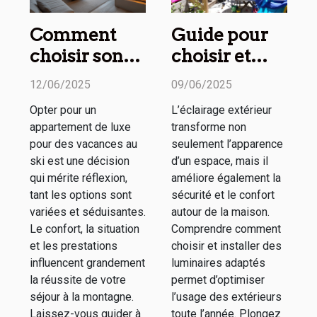
Comment
Guide pour
choisir son
choisir et
appartement
installer un
12/06/2025
09/06/2025
de luxe pour
éclairage
Opter pour un
L’éclairage extérieur
des vacances
extérieur
appartement de luxe
transforme non
au ski
efficace
pour des vacances au
seulement l’apparence
ski est une décision
d’un espace, mais il
qui mérite réflexion,
améliore également la
tant les options sont
sécurité et le confort
variées et séduisantes.
autour de la maison.
Le confort, la situation
Comprendre comment
et les prestations
choisir et installer des
influencent grandement
luminaires adaptés
la réussite de votre
permet d’optimiser
séjour à la montagne.
l’usage des extérieurs
Laissez-vous guider à
toute l’année. Plongez