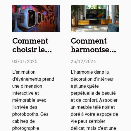
Comment
Comment
choisir le
harmoniser
meilleur
un meuble
03/01/2025
26/12/2024
photobooth
télé noir et
L'animation
L'harmonie dans la
pour votre
doré avec
d'événements prend
décoration d'intérieur
événement
votre décor
une dimension
est une quête
spécial
interactive et
perpétuelle de beauté
mémorable avec
et de confort. Associer
l'arrivée des
un meuble télé noir et
photobooths. Ces
doré à votre espace de
cabines de
vie peut sembler
photographie
délicat, mais c'est une