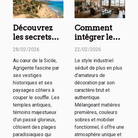
Découvrez
Comment
les secrets
intégrer le
des temples
style
28/02/2026
22/02/2026
antiques et
industriel
Au cœur de la Sicile,
Le style industriel
plages
dans votre
Agrigente fascine par
séduit de plus en plus
d'Agrigente
intérieur ?
ses vestiges
d’amateurs de
historiques et ses
décoration par son
paysages côtiers à
caractère brut et
couper le souffle. Les
authentique.
temples antiques,
Mélangeant matières
témoins majestueux
premières, couleurs
d’un passé glorieux,
sobres et mobilier
côtoient des plages
fonctionnel, il offre une
paradisiaques qui
atmosphère unique et