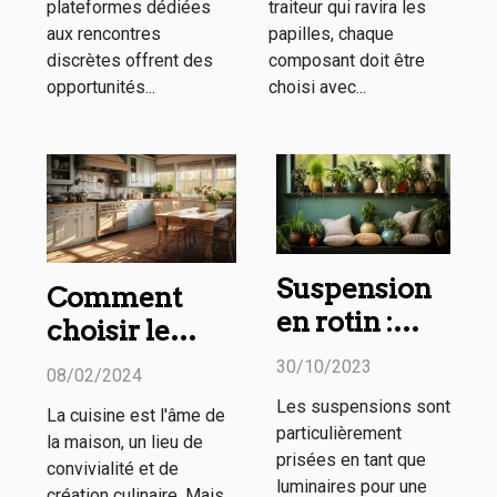
plateformes dédiées
traiteur qui ravira les
aux rencontres
papilles, chaque
discrètes offrent des
composant doit être
opportunités...
choisi avec...
Suspension
Comment
en rotin :
choisir le
comment
tapis de
30/10/2023
08/02/2024
l’utiliser
cuisine
Les suspensions sont
La cuisine est l'âme de
dans sa
parfait pour
particulièrement
la maison, un lieu de
décoration
votre maison :
prisées en tant que
convivialité et de
d’intérieur ?
luminaires pour une
confort, style
création culinaire. Mais