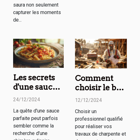
saura non seulement
capturer les moments
de...
Les secrets
Comment
d'une sauce
choisir le bon
parfaite à
professionnel
24/12/2024
12/12/2024
chaque fois
pour vos
La quête d'une sauce
Choisir un
travaux de
parfaite peut parfois
professionnel qualifié
charpente et
sembler comme la
pour réaliser vos
couverture
recherche d'une
travaux de charpente et