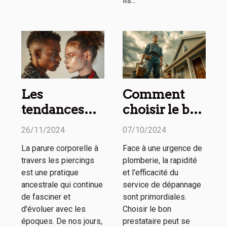
ils...
Les
Comment
tendances
choisir le bon
actuelles des
service de
26/11/2024
07/10/2024
piercings
dépannage
La parure corporelle à
Face à une urgence de
pour homme
en plomberie
travers les piercings
plomberie, la rapidité
et femme
d'urgence
est une pratique
et l'efficacité du
ancestrale qui continue
service de dépannage
de fasciner et
sont primordiales.
d'évoluer avec les
Choisir le bon
époques. De nos jours,
prestataire peut se