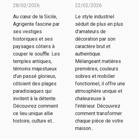
des temples
style
28/02/2026
22/02/2026
antiques et
industriel
Au cœur de la Sicile,
Le style industriel
plages
dans votre
Agrigente fascine par
séduit de plus en plus
d'Agrigente
intérieur ?
ses vestiges
d’amateurs de
historiques et ses
décoration par son
paysages côtiers à
caractère brut et
couper le souffle. Les
authentique.
temples antiques,
Mélangeant matières
témoins majestueux
premières, couleurs
d’un passé glorieux,
sobres et mobilier
côtoient des plages
fonctionnel, il offre une
paradisiaques qui
atmosphère unique et
invitent à la détente.
chaleureuse à
Découvrez comment
l’intérieur. Découvrez
ce lieu unique allie
comment transformer
histoire, culture et...
chaque pièce de votre
maison...