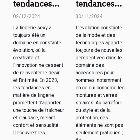
tendances
tendances
2023 en
actuelles en
02/12/2024
30/11/2024
matière de
matière de
La lingerie sexy a
L'évolution constante
lingerie sexy :
montures et
toujours été un
de la mode et des
Styles et
verres
domaine en constante
technologies apporte
nouveautés
solaires pour
évolution, où la
toujours de nouvelles
créativité et
perspectives dans le
hommes
l'innovation ne cessent
domaine des
de réinventer le désir
accessoires pour
et l'intimité. En 2023,
hommes, notamment
les tendances en
en ce qui concerne les
matière de lingerie
montures et verres
promettent d'apporter
solaires. Au carrefour
une touche de fraîcheur
du style et de la
et d'audace, mêlant
protection, ces
confort et sensualité.
éléments ne sont pas
Découvrez les...
seulement pratiques ;