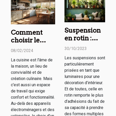
Suspension
Comment
en rotin :
choisir le
comment
tapis de
30/10/2023
08/02/2024
l’utiliser
cuisine
Les suspensions sont
La cuisine est l'âme de
dans sa
parfait pour
particulièrement
la maison, un lieu de
décoration
votre maison :
prisées en tant que
convivialité et de
d’intérieur ?
luminaires pour une
confort, style
création culinaire. Mais
décoration d’intérieur.
c'est aussi un espace
et
Et de toutes, celle en
de travail qui exige
fonctionnalité
rotin remporte le plus
confort et fonctionnalité.
d’adhésions du fait de
Au-delà des appareils
sa capacité à prendre
électroménagers et des
des formes multiples
ustensiles, le choix d'un