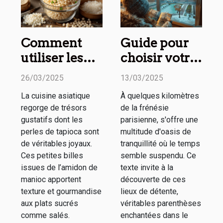
Comment
Guide pour
utiliser les
choisir votre
perles de
prochain
26/03/2025
13/03/2025
tapioca en
week-end
La cuisine asiatique
À quelques kilomètres
cuisine
détente
regorge de trésors
de la frénésie
asiatique
autour de
gustatifs dont les
parisienne, s'offre une
Paris
perles de tapioca sont
multitude d'oasis de
de véritables joyaux.
tranquillité où le temps
Ces petites billes
semble suspendu. Ce
issues de l’amidon de
texte invite à la
manioc apportent
découverte de ces
texture et gourmandise
lieux de détente,
aux plats sucrés
véritables parenthèses
comme salés.
enchantées dans le