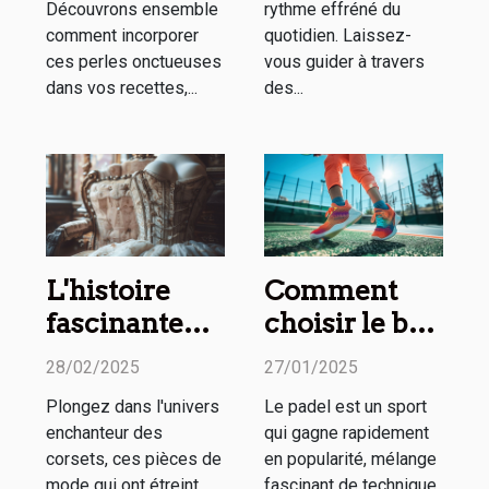
Découvrons ensemble
rythme effréné du
comment incorporer
quotidien. Laissez-
ces perles onctueuses
vous guider à travers
dans vos recettes,...
des...
L'histoire
Comment
fascinante
choisir le bon
des corsets à
partenaire de
28/02/2025
27/01/2025
travers les
padel pour
Plongez dans l'univers
Le padel est un sport
siècles
améliorer
enchanteur des
qui gagne rapidement
votre jeu
corsets, ces pièces de
en popularité, mélange
mode qui ont étreint
fascinant de technique,