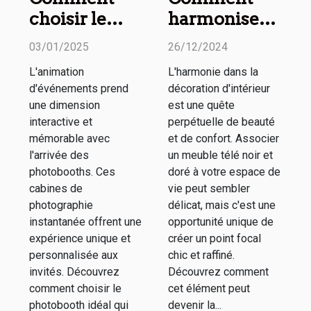
choisir le
harmoniser
meilleur
un meuble
03/01/2025
26/12/2024
photobooth
télé noir et
L'animation
L'harmonie dans la
pour votre
doré avec
d'événements prend
décoration d'intérieur
événement
votre décor
une dimension
est une quête
spécial
interactive et
perpétuelle de beauté
mémorable avec
et de confort. Associer
l'arrivée des
un meuble télé noir et
photobooths. Ces
doré à votre espace de
cabines de
vie peut sembler
photographie
délicat, mais c'est une
instantanée offrent une
opportunité unique de
expérience unique et
créer un point focal
personnalisée aux
chic et raffiné.
invités. Découvrez
Découvrez comment
comment choisir le
cet élément peut
photobooth idéal qui
devenir la...