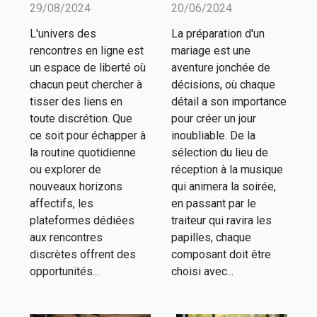
expérience
meilleurs
29/08/2024
20/06/2024
sur les sites
prestataires
L'univers des
La préparation d'un
de
pour chaque
rencontres en ligne est
mariage est une
rencontres
aspect de
un espace de liberté où
aventure jonchée de
discrètes
votre
chacun peut chercher à
décisions, où chaque
tisser des liens en
détail a son importance
mariage
toute discrétion. Que
pour créer un jour
ce soit pour échapper à
inoubliable. De la
la routine quotidienne
sélection du lieu de
ou explorer de
réception à la musique
nouveaux horizons
qui animera la soirée,
affectifs, les
en passant par le
plateformes dédiées
traiteur qui ravira les
aux rencontres
papilles, chaque
discrètes offrent des
composant doit être
opportunités...
choisi avec...