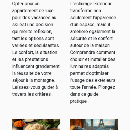
Opter pour un
L’éclairage extérieur
des vacances
extérieur
appartement de luxe
transforme non
au ski
efficace
pour des vacances au
seulement l’apparence
ski est une décision
d’un espace, mais il
qui mérite réflexion,
améliore également la
tant les options sont
sécurité et le confort
variées et séduisantes.
autour de la maison.
Le confort, la situation
Comprendre comment
et les prestations
choisir et installer des
influencent grandement
luminaires adaptés
la réussite de votre
permet d’optimiser
séjour à la montagne.
l’usage des extérieurs
Laissez-vous guider à
toute l’année. Plongez
travers les critères...
dans ce guide
pratique...