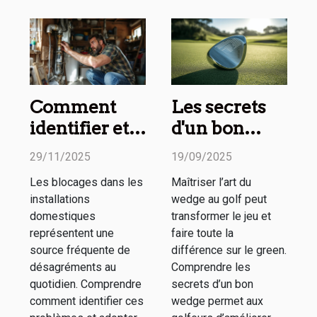
Comment
Les secrets
identifier et
d'un bon
résoudre les
wedge
29/11/2025
19/09/2025
blocages de
expliqués en
Les blocages dans les
Maîtriser l’art du
vos
ligne
installations
wedge au golf peut
installations
domestiques
transformer le jeu et
domestiques
représentent une
faire toute la
source fréquente de
différence sur le green.
?
désagréments au
Comprendre les
quotidien. Comprendre
secrets d’un bon
comment identifier ces
wedge permet aux