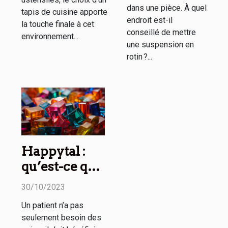
dans une pièce. À quel
tapis de cuisine apporte
endroit est-il
la touche finale à cet
conseillé de mettre
environnement...
une suspension en
rotin ?...
Happytal :
qu’est-ce que
c’est ?
30/10/2023
Un patient n’a pas
seulement besoin des