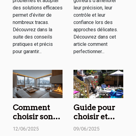
problèmes et adopter
golfeurs d’améliorer
des solutions efficaces
leur précision, leur
permet d’éviter de
contrôle et leur
nombreux tracas.
confiance lors des
Découvrez dans la
approches délicates.
suite des conseils
Découvrez dans cet
pratiques et précis
article comment
pour garantir...
perfectionner...
Comment
Guide pour
choisir son
choisir et
appartement
installer un
12/06/2025
09/06/2025
de luxe pour
éclairage