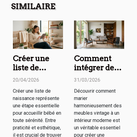
SIMILAIRE
Créer une
Comment
liste de
intégrer des
naissance
meubles
20/04/2026
31/03/2026
pratique et
vintage dans
Créer une liste de
Découvrir comment
esthétique :
un espace
naissance représente
marier
nos conseils
moderne ?
une étape essentielle
harmonieusement des
pour accueillir bébé en
meubles vintage à un
toute sérénité. Entre
intérieur moderne est
praticité et esthétique,
un véritable essentiel
il est crucial de trouver
pour créer une