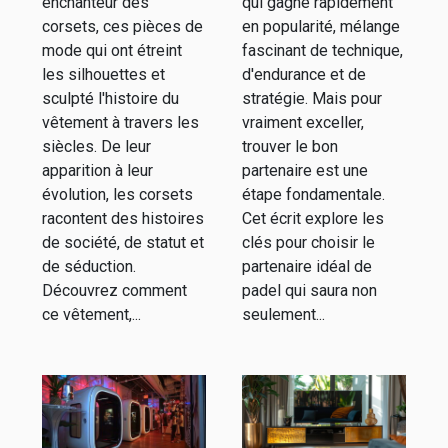
enchanteur des
qui gagne rapidement
votre jeu
corsets, ces pièces de
en popularité, mélange
mode qui ont étreint
fascinant de technique,
les silhouettes et
d'endurance et de
sculpté l'histoire du
stratégie. Mais pour
vêtement à travers les
vraiment exceller,
siècles. De leur
trouver le bon
apparition à leur
partenaire est une
évolution, les corsets
étape fondamentale.
racontent des histoires
Cet écrit explore les
de société, de statut et
clés pour choisir le
de séduction.
partenaire idéal de
Découvrez comment
padel qui saura non
ce vêtement,...
seulement...