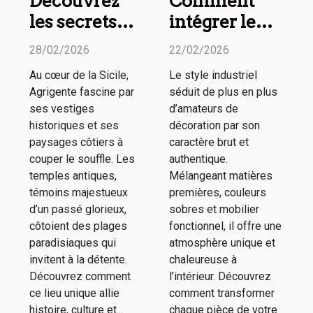
Découvrez
Comment
les secrets
intégrer le
des temples
style
28/02/2026
22/02/2026
antiques et
industriel
Au cœur de la Sicile,
Le style industriel
plages
dans votre
Agrigente fascine par
séduit de plus en plus
d'Agrigente
intérieur ?
ses vestiges
d’amateurs de
historiques et ses
décoration par son
paysages côtiers à
caractère brut et
couper le souffle. Les
authentique.
temples antiques,
Mélangeant matières
témoins majestueux
premières, couleurs
d’un passé glorieux,
sobres et mobilier
côtoient des plages
fonctionnel, il offre une
paradisiaques qui
atmosphère unique et
invitent à la détente.
chaleureuse à
Découvrez comment
l’intérieur. Découvrez
ce lieu unique allie
comment transformer
histoire, culture et...
chaque pièce de votre