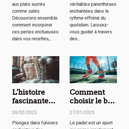
aux plats sucrés
véritables parenthèses
comme salés.
enchantées dans le
Découvrons ensemble
rythme effréné du
comment incorporer
quotidien. Laissez-
ces perles onctueuses
vous guider à travers
dans vos recettes,...
des...
L'histoire
Comment
fascinante
choisir le bon
des corsets à
partenaire de
28/02/2025
27/01/2025
travers les
padel pour
Plongez dans l'univers
Le padel est un sport
siècles
améliorer