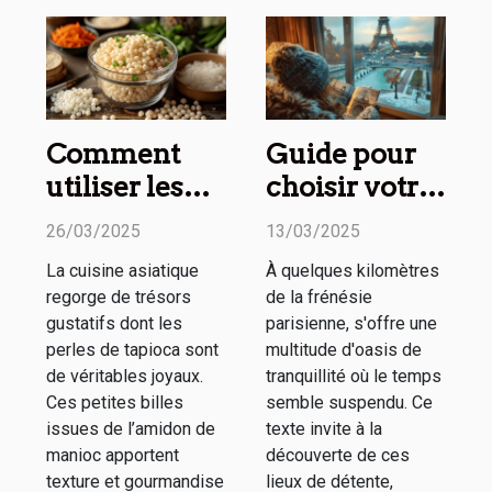
Comment
Guide pour
utiliser les
choisir votre
perles de
prochain
26/03/2025
13/03/2025
tapioca en
week-end
La cuisine asiatique
À quelques kilomètres
cuisine
détente
regorge de trésors
de la frénésie
asiatique
autour de
gustatifs dont les
parisienne, s'offre une
Paris
perles de tapioca sont
multitude d'oasis de
de véritables joyaux.
tranquillité où le temps
Ces petites billes
semble suspendu. Ce
issues de l’amidon de
texte invite à la
manioc apportent
découverte de ces
texture et gourmandise
lieux de détente,