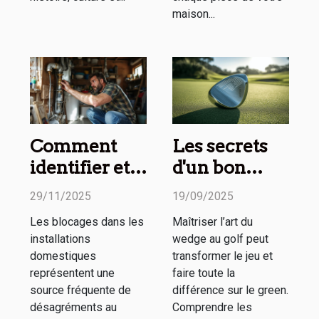
maison...
Comment
Les secrets
identifier et
d'un bon
résoudre les
wedge
29/11/2025
19/09/2025
blocages de
expliqués en
Les blocages dans les
Maîtriser l’art du
vos
ligne
installations
wedge au golf peut
installations
domestiques
transformer le jeu et
domestiques
représentent une
faire toute la
source fréquente de
différence sur le green.
?
désagréments au
Comprendre les