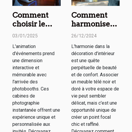
Comment
Comment
choisir le
harmoniser
meilleur
un meuble
03/01/2025
26/12/2024
photobooth
télé noir et
L'animation
L'harmonie dans la
pour votre
doré avec
d'événements prend
décoration d'intérieur
événement
votre décor
une dimension
est une quête
spécial
interactive et
perpétuelle de beauté
mémorable avec
et de confort. Associer
l'arrivée des
un meuble télé noir et
photobooths. Ces
doré à votre espace de
cabines de
vie peut sembler
photographie
délicat, mais c'est une
instantanée offrent une
opportunité unique de
expérience unique et
créer un point focal
personnalisée aux
chic et raffiné.
invités. Découvrez
Découvrez comment