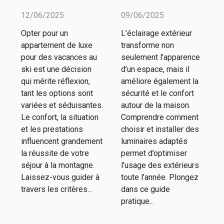
appartement
installer un
12/06/2025
09/06/2025
de luxe pour
éclairage
Opter pour un
L’éclairage extérieur
des vacances
extérieur
appartement de luxe
transforme non
au ski
efficace
pour des vacances au
seulement l’apparence
ski est une décision
d’un espace, mais il
qui mérite réflexion,
améliore également la
tant les options sont
sécurité et le confort
variées et séduisantes.
autour de la maison.
Le confort, la situation
Comprendre comment
et les prestations
choisir et installer des
influencent grandement
luminaires adaptés
la réussite de votre
permet d’optimiser
séjour à la montagne.
l’usage des extérieurs
Laissez-vous guider à
toute l’année. Plongez
travers les critères...
dans ce guide
pratique...