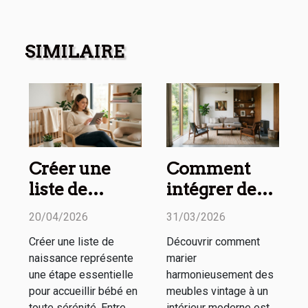
SIMILAIRE
Créer une
Comment
liste de
intégrer des
naissance
meubles
20/04/2026
31/03/2026
pratique et
vintage dans
Créer une liste de
Découvrir comment
esthétique :
un espace
naissance représente
marier
nos conseils
moderne ?
une étape essentielle
harmonieusement des
pour accueillir bébé en
meubles vintage à un
toute sérénité. Entre
intérieur moderne est