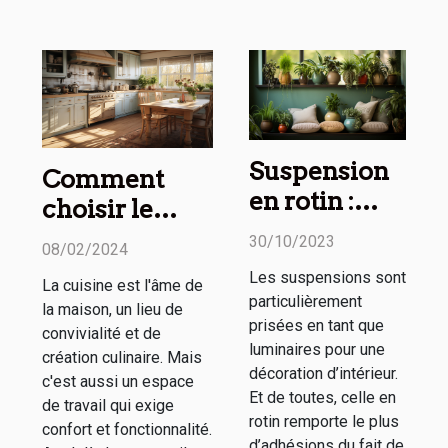
Suspension
Comment
en rotin :
choisir le
comment
tapis de
30/10/2023
08/02/2024
l’utiliser
cuisine
Les suspensions sont
La cuisine est l'âme de
dans sa
parfait pour
particulièrement
la maison, un lieu de
décoration
votre maison :
prisées en tant que
convivialité et de
d’intérieur ?
luminaires pour une
confort, style
création culinaire. Mais
décoration d’intérieur.
c'est aussi un espace
et
Et de toutes, celle en
de travail qui exige
fonctionnalité
rotin remporte le plus
confort et fonctionnalité.
d’adhésions du fait de