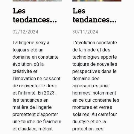
Les
Les
tendances
tendances
2023 en
actuelles en
02/12/2024
30/11/2024
matière de
matière de
La lingerie sexy a
L'évolution constante
lingerie sexy :
montures et
toujours été un
de la mode et des
Styles et
verres
domaine en constante
technologies apporte
nouveautés
solaires pour
évolution, où la
toujours de nouvelles
créativité et
perspectives dans le
hommes
l'innovation ne cessent
domaine des
de réinventer le désir
accessoires pour
et l'intimité. En 2023,
hommes, notamment
les tendances en
en ce qui concerne les
matière de lingerie
montures et verres
promettent d'apporter
solaires. Au carrefour
une touche de fraîcheur
du style et de la
et d'audace, mêlant
protection, ces