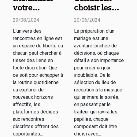
votre
choisir les
expérience
meilleurs
29/08/2024
20/06/2024
sur les sites
prestataires
L'univers des
La préparation d'un
de
pour chaque
rencontres en ligne est
mariage est une
rencontres
aspect de
un espace de liberté où
aventure jonchée de
discrètes
votre
chacun peut chercher à
décisions, où chaque
tisser des liens en
détail a son importance
mariage
toute discrétion. Que
pour créer un jour
ce soit pour échapper à
inoubliable. De la
la routine quotidienne
sélection du lieu de
ou explorer de
réception à la musique
nouveaux horizons
qui animera la soirée,
affectifs, les
en passant par le
plateformes dédiées
traiteur qui ravira les
aux rencontres
papilles, chaque
discrètes offrent des
composant doit être
opportunités...
choisi avec...