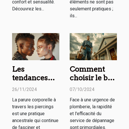
confort et sensualité.
éléments ne sont pas
Découvrez les...
seulement pratiques ;
ils...
Les
Comment
tendances
choisir le bon
actuelles des
service de
26/11/2024
07/10/2024
piercings
dépannage
La parure corporelle à
Face à une urgence de
pour homme
en plomberie
travers les piercings
plomberie, la rapidité
et femme
d'urgence
est une pratique
et l'efficacité du
ancestrale qui continue
service de dépannage
de fasciner et
sont primordiales.