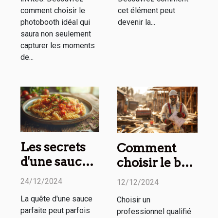
comment choisir le
cet élément peut
photobooth idéal qui
devenir la...
saura non seulement
capturer les moments
de...
Les secrets
Comment
d'une sauce
choisir le bon
parfaite à
professionnel
24/12/2024
12/12/2024
chaque fois
pour vos
La quête d'une sauce
Choisir un
travaux de
parfaite peut parfois
professionnel qualifié