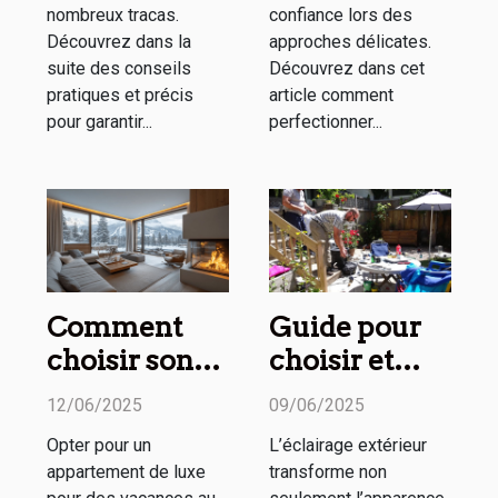
nombreux tracas.
confiance lors des
Découvrez dans la
approches délicates.
suite des conseils
Découvrez dans cet
pratiques et précis
article comment
pour garantir...
perfectionner...
Comment
Guide pour
choisir son
choisir et
appartement
installer un
12/06/2025
09/06/2025
de luxe pour
éclairage
Opter pour un
L’éclairage extérieur
des vacances
extérieur
appartement de luxe
transforme non
au ski
efficace