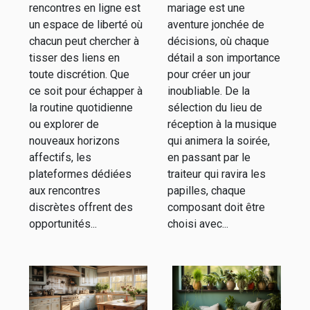
de
pour chaque
rencontres en ligne est
mariage est une
rencontres
aspect de
un espace de liberté où
aventure jonchée de
discrètes
votre
chacun peut chercher à
décisions, où chaque
tisser des liens en
détail a son importance
mariage
toute discrétion. Que
pour créer un jour
ce soit pour échapper à
inoubliable. De la
la routine quotidienne
sélection du lieu de
ou explorer de
réception à la musique
nouveaux horizons
qui animera la soirée,
affectifs, les
en passant par le
plateformes dédiées
traiteur qui ravira les
aux rencontres
papilles, chaque
discrètes offrent des
composant doit être
opportunités...
choisi avec...