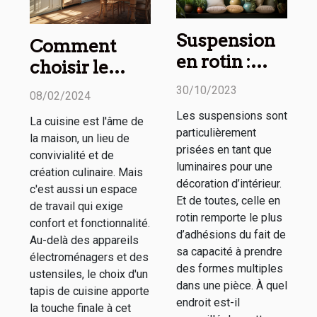
Suspension
Comment
en rotin :
choisir le
comment
tapis de
30/10/2023
08/02/2024
l’utiliser
cuisine
Les suspensions sont
La cuisine est l'âme de
dans sa
parfait pour
particulièrement
la maison, un lieu de
décoration
votre maison :
prisées en tant que
convivialité et de
d’intérieur ?
luminaires pour une
confort, style
création culinaire. Mais
décoration d’intérieur.
c'est aussi un espace
et
Et de toutes, celle en
de travail qui exige
fonctionnalité
rotin remporte le plus
confort et fonctionnalité.
d’adhésions du fait de
Au-delà des appareils
sa capacité à prendre
électroménagers et des
des formes multiples
ustensiles, le choix d'un
dans une pièce. À quel
tapis de cuisine apporte
endroit est-il
la touche finale à cet