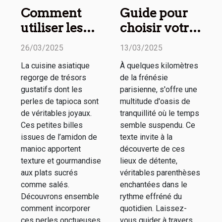
Comment
Guide pour
utiliser les
choisir votre
perles de
prochain
26/03/2025
13/03/2025
tapioca en
week-end
La cuisine asiatique
À quelques kilomètres
cuisine
détente
regorge de trésors
de la frénésie
asiatique
autour de
gustatifs dont les
parisienne, s'offre une
Paris
perles de tapioca sont
multitude d'oasis de
de véritables joyaux.
tranquillité où le temps
Ces petites billes
semble suspendu. Ce
issues de l’amidon de
texte invite à la
manioc apportent
découverte de ces
texture et gourmandise
lieux de détente,
aux plats sucrés
véritables parenthèses
comme salés.
enchantées dans le
Découvrons ensemble
rythme effréné du
comment incorporer
quotidien. Laissez-
ces perles onctueuses
vous guider à travers