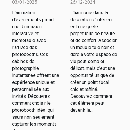
03/01/2025
26/12/2024
photobooth
télé noir et
L'animation
L'harmonie dans la
pour votre
doré avec
d'événements prend
décoration d'intérieur
événement
votre décor
une dimension
est une quête
spécial
interactive et
perpétuelle de beauté
mémorable avec
et de confort. Associer
l'arrivée des
un meuble télé noir et
photobooths. Ces
doré à votre espace de
cabines de
vie peut sembler
photographie
délicat, mais c'est une
instantanée offrent une
opportunité unique de
expérience unique et
créer un point focal
personnalisée aux
chic et raffiné.
invités. Découvrez
Découvrez comment
comment choisir le
cet élément peut
photobooth idéal qui
devenir la...
saura non seulement
capturer les moments