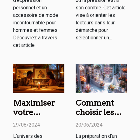
d'expression
où la pression est à
personnel et un
son comble. Cet article
accessoire de mode
vise à orienter les
incontournable pour
lecteurs dans leur
hommes et femmes.
démarche pour
Découvrez à travers
sélectionner un...
cet article...
Maximiser
Comment
votre
choisir les
expérience
meilleurs
29/08/2024
20/06/2024
sur les sites
prestataires
L'univers des
La préparation d'un