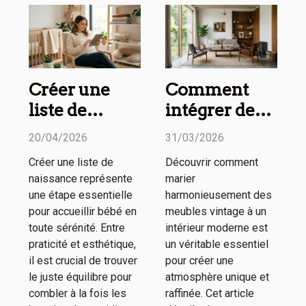
Créer une
Comment
liste de
intégrer des
naissance
meubles
20/04/2026
31/03/2026
pratique et
vintage dans
Créer une liste de
Découvrir comment
esthétique :
un espace
naissance représente
marier
nos conseils
moderne ?
une étape essentielle
harmonieusement des
pour accueillir bébé en
meubles vintage à un
toute sérénité. Entre
intérieur moderne est
praticité et esthétique,
un véritable essentiel
il est crucial de trouver
pour créer une
le juste équilibre pour
atmosphère unique et
combler à la fois les
raffinée. Cet article