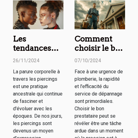
Les
Comment
tendances
choisir le bon
actuelles des
service de
26/11/2024
07/10/2024
piercings
dépannage
La parure corporelle à
Face à une urgence de
pour homme
en plomberie
travers les piercings
plomberie, la rapidité
et femme
d'urgence
est une pratique
et l'efficacité du
ancestrale qui continue
service de dépannage
de fasciner et
sont primordiales.
d'évoluer avec les
Choisir le bon
époques. De nos jours,
prestataire peut se
les piercings sont
révéler être une tâche
devenus un moyen
ardue dans un moment