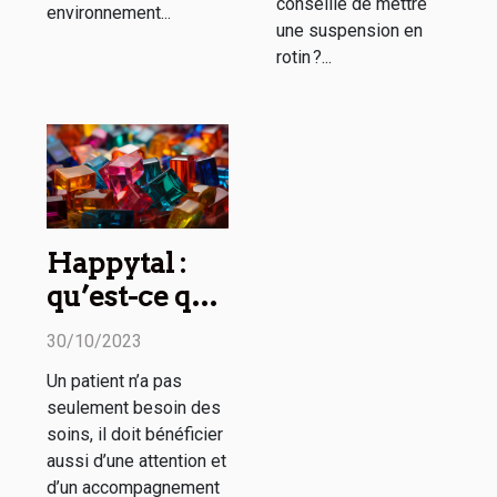
conseillé de mettre
environnement...
une suspension en
rotin ?...
Happytal :
qu’est-ce que
c’est ?
30/10/2023
Un patient n’a pas
seulement besoin des
soins, il doit bénéficier
aussi d’une attention et
d’un accompagnement