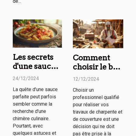
de...
Les secrets
Comment
d'une sauce
choisir le bon
parfaite à
professionnel
24/12/2024
12/12/2024
chaque fois
pour vos
La quête d'une sauce
Choisir un
travaux de
parfaite peut parfois
professionnel qualifié
charpente et
sembler comme la
pour réaliser vos
couverture
recherche d'une
travaux de charpente et
chimère culinaire.
de couverture est une
Pourtant, avec
décision qui ne doit
quelques astuces et
pas être prise à la