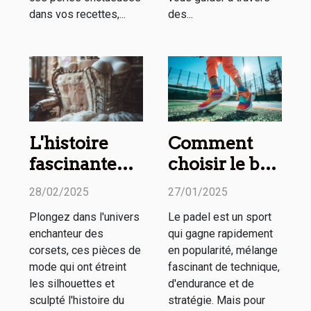
dans vos recettes,...
des...
L'histoire
Comment
fascinante
choisir le bon
des corsets à
partenaire de
28/02/2025
27/01/2025
travers les
padel pour
Plongez dans l'univers
Le padel est un sport
siècles
améliorer
enchanteur des
qui gagne rapidement
votre jeu
corsets, ces pièces de
en popularité, mélange
mode qui ont étreint
fascinant de technique,
les silhouettes et
d'endurance et de
sculpté l'histoire du
stratégie. Mais pour