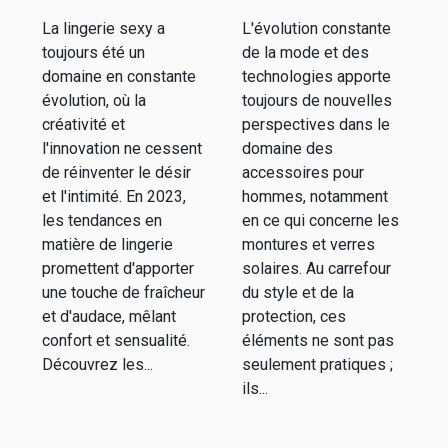
matière de
matière de
La lingerie sexy a
L'évolution constante
lingerie sexy :
montures et
toujours été un
de la mode et des
Styles et
verres
domaine en constante
technologies apporte
nouveautés
solaires pour
évolution, où la
toujours de nouvelles
créativité et
perspectives dans le
hommes
l'innovation ne cessent
domaine des
de réinventer le désir
accessoires pour
et l'intimité. En 2023,
hommes, notamment
les tendances en
en ce qui concerne les
matière de lingerie
montures et verres
promettent d'apporter
solaires. Au carrefour
une touche de fraîcheur
du style et de la
et d'audace, mêlant
protection, ces
confort et sensualité.
éléments ne sont pas
Découvrez les...
seulement pratiques ;
ils...