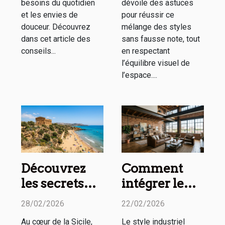
besoins du quotidien
dévoile des astuces
et les envies de
pour réussir ce
douceur. Découvrez
mélange des styles
dans cet article des
sans fausse note, tout
conseils...
en respectant
l’équilibre visuel de
l’espace....
Découvrez
Comment
les secrets
intégrer le
des temples
style
28/02/2026
22/02/2026
antiques et
industriel
Au cœur de la Sicile,
Le style industriel