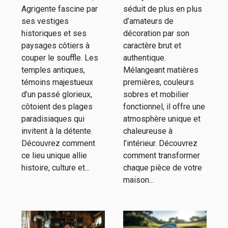
plages
dans votre
Agrigente fascine par
séduit de plus en plus
d'Agrigente
intérieur ?
ses vestiges
d’amateurs de
historiques et ses
décoration par son
paysages côtiers à
caractère brut et
couper le souffle. Les
authentique.
temples antiques,
Mélangeant matières
témoins majestueux
premières, couleurs
d’un passé glorieux,
sobres et mobilier
côtoient des plages
fonctionnel, il offre une
paradisiaques qui
atmosphère unique et
invitent à la détente.
chaleureuse à
Découvrez comment
l’intérieur. Découvrez
ce lieu unique allie
comment transformer
histoire, culture et...
chaque pièce de votre
maison...