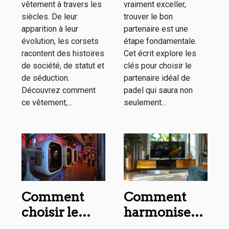
vêtement à travers les
vraiment exceller,
siècles. De leur
trouver le bon
apparition à leur
partenaire est une
évolution, les corsets
étape fondamentale.
racontent des histoires
Cet écrit explore les
de société, de statut et
clés pour choisir le
de séduction.
partenaire idéal de
Découvrez comment
padel qui saura non
ce vêtement,...
seulement...
Comment
Comment
choisir le
harmoniser
meilleur
un meuble