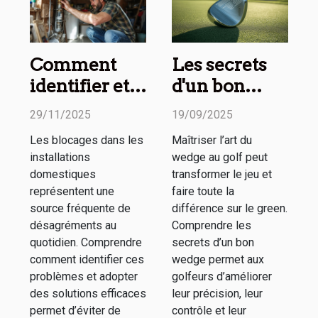
Comment
Les secrets
identifier et
d'un bon
résoudre les
wedge
29/11/2025
19/09/2025
blocages de
expliqués en
Les blocages dans les
Maîtriser l’art du
vos
ligne
installations
wedge au golf peut
installations
domestiques
transformer le jeu et
domestiques
représentent une
faire toute la
source fréquente de
différence sur le green.
?
désagréments au
Comprendre les
quotidien. Comprendre
secrets d’un bon
comment identifier ces
wedge permet aux
problèmes et adopter
golfeurs d’améliorer
des solutions efficaces
leur précision, leur
permet d’éviter de
contrôle et leur