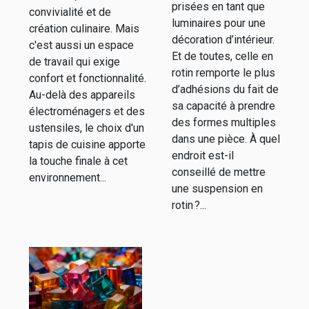
décoration
votre maison :
prisées en tant que
convivialité et de
d’intérieur ?
luminaires pour une
confort, style
création culinaire. Mais
décoration d’intérieur.
c'est aussi un espace
et
Et de toutes, celle en
de travail qui exige
fonctionnalité
rotin remporte le plus
confort et fonctionnalité.
d’adhésions du fait de
Au-delà des appareils
sa capacité à prendre
électroménagers et des
des formes multiples
ustensiles, le choix d'un
dans une pièce. À quel
tapis de cuisine apporte
endroit est-il
la touche finale à cet
conseillé de mettre
environnement...
une suspension en
rotin ?...