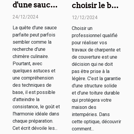
d'une sauce
choisir le bon
parfaite à
professionnel
24/12/2024
12/12/2024
chaque fois
pour vos
La quête d'une sauce
Choisir un
travaux de
parfaite peut parfois
professionnel qualifié
charpente et
sembler comme la
pour réaliser vos
couverture
recherche d'une
travaux de charpente et
chimère culinaire.
de couverture est une
Pourtant, avec
décision qui ne doit
quelques astuces et
pas être prise à la
une compréhension
légère. C'est la garantie
des techniques de
d'une structure solide
base, il est possible
et d'une toiture durable
d'atteindre la
qui protégera votre
consistance, le goût et
maison des
l'harmonie idéale dans
intempéries. Dans
chaque préparation.
cette optique, découvrir
Cet écrit dévoile les...
comment...