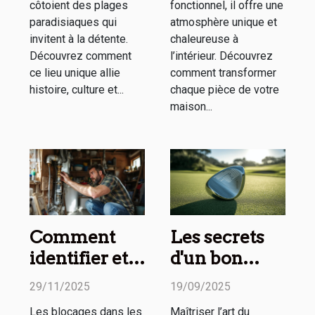
côtoient des plages
fonctionnel, il offre une
paradisiaques qui
atmosphère unique et
invitent à la détente.
chaleureuse à
Découvrez comment
l’intérieur. Découvrez
ce lieu unique allie
comment transformer
histoire, culture et...
chaque pièce de votre
maison...
Comment
Les secrets
identifier et
d'un bon
résoudre les
wedge
29/11/2025
19/09/2025
blocages de
expliqués en
Les blocages dans les
Maîtriser l’art du