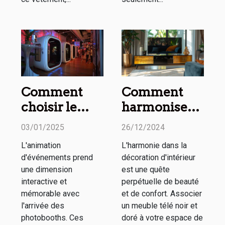
Comment
Comment
choisir le
harmoniser
meilleur
un meuble
03/01/2025
26/12/2024
photobooth
télé noir et
L'animation
L'harmonie dans la
pour votre
doré avec
d'événements prend
décoration d'intérieur
événement
votre décor
une dimension
est une quête
spécial
interactive et
perpétuelle de beauté
mémorable avec
et de confort. Associer
l'arrivée des
un meuble télé noir et
photobooths. Ces
doré à votre espace de