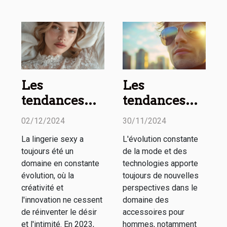
Les
Les
tendances
tendances
2023 en
actuelles en
02/12/2024
30/11/2024
matière de
matière de
La lingerie sexy a
L'évolution constante
lingerie sexy :
montures et
toujours été un
de la mode et des
Styles et
verres
domaine en constante
technologies apporte
nouveautés
solaires pour
évolution, où la
toujours de nouvelles
créativité et
perspectives dans le
hommes
l'innovation ne cessent
domaine des
de réinventer le désir
accessoires pour
et l'intimité. En 2023,
hommes, notamment