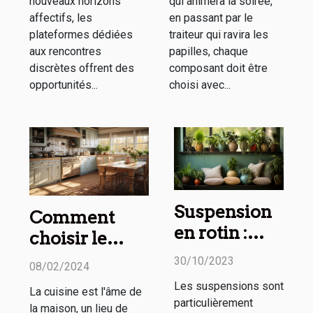
nouveaux horizons
qui animera la soirée,
affectifs, les
en passant par le
plateformes dédiées
traiteur qui ravira les
aux rencontres
papilles, chaque
discrètes offrent des
composant doit être
opportunités...
choisi avec...
Suspension
Comment
en rotin :
choisir le
comment
tapis de
30/10/2023
08/02/2024
l’utiliser
cuisine
Les suspensions sont
La cuisine est l'âme de
dans sa
parfait pour
particulièrement
la maison, un lieu de