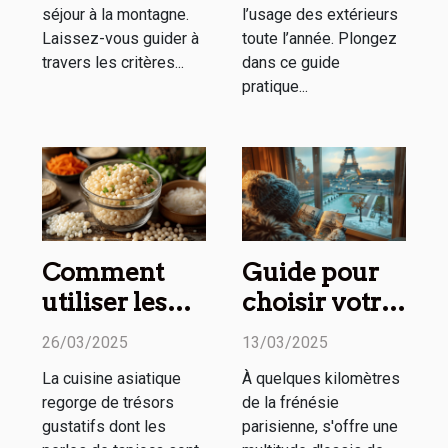
séjour à la montagne.
l’usage des extérieurs
Laissez-vous guider à
toute l’année. Plongez
travers les critères...
dans ce guide
pratique...
Comment
Guide pour
utiliser les
choisir votre
perles de
prochain
26/03/2025
13/03/2025
tapioca en
week-end
La cuisine asiatique
À quelques kilomètres
cuisine
détente
regorge de trésors
de la frénésie
asiatique
autour de
gustatifs dont les
parisienne, s'offre une