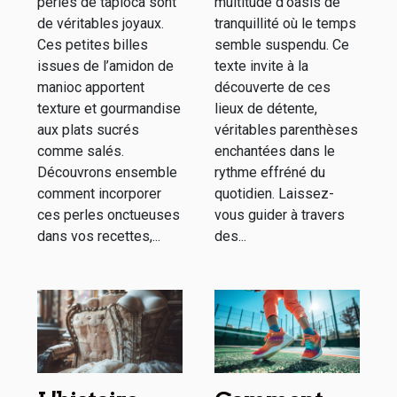
Paris
perles de tapioca sont
multitude d'oasis de
de véritables joyaux.
tranquillité où le temps
Ces petites billes
semble suspendu. Ce
issues de l’amidon de
texte invite à la
manioc apportent
découverte de ces
texture et gourmandise
lieux de détente,
aux plats sucrés
véritables parenthèses
comme salés.
enchantées dans le
Découvrons ensemble
rythme effréné du
comment incorporer
quotidien. Laissez-
ces perles onctueuses
vous guider à travers
dans vos recettes,...
des...