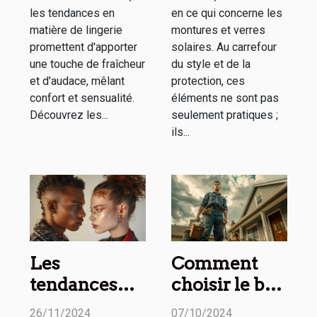
les tendances en
en ce qui concerne les
matière de lingerie
montures et verres
promettent d'apporter
solaires. Au carrefour
une touche de fraîcheur
du style et de la
et d'audace, mêlant
protection, ces
confort et sensualité.
éléments ne sont pas
Découvrez les...
seulement pratiques ;
ils...
Les
Comment
tendances
choisir le bon
actuelles des
service de
26/11/2024
07/10/2024