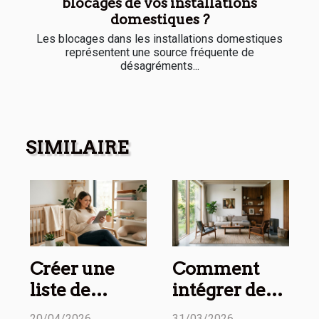
blocages de vos installations
domestiques ?
Les blocages dans les installations domestiques
représentent une source fréquente de
désagréments...
SIMILAIRE
Créer une
Comment
liste de
intégrer des
naissance
meubles
20/04/2026
31/03/2026