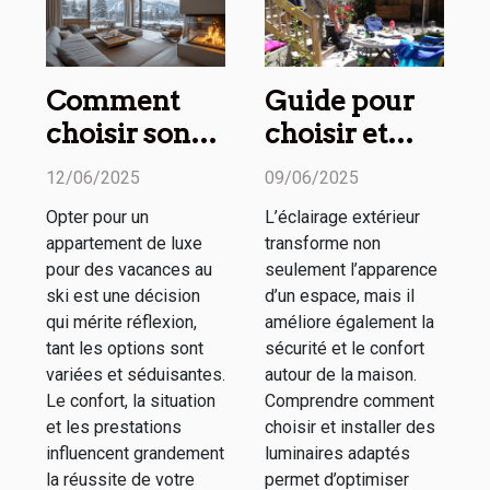
Comment
Guide pour
choisir son
choisir et
appartement
installer un
12/06/2025
09/06/2025
de luxe pour
éclairage
Opter pour un
L’éclairage extérieur
des vacances
extérieur
appartement de luxe
transforme non
au ski
efficace
pour des vacances au
seulement l’apparence
ski est une décision
d’un espace, mais il
qui mérite réflexion,
améliore également la
tant les options sont
sécurité et le confort
variées et séduisantes.
autour de la maison.
Le confort, la situation
Comprendre comment
et les prestations
choisir et installer des
influencent grandement
luminaires adaptés
la réussite de votre
permet d’optimiser