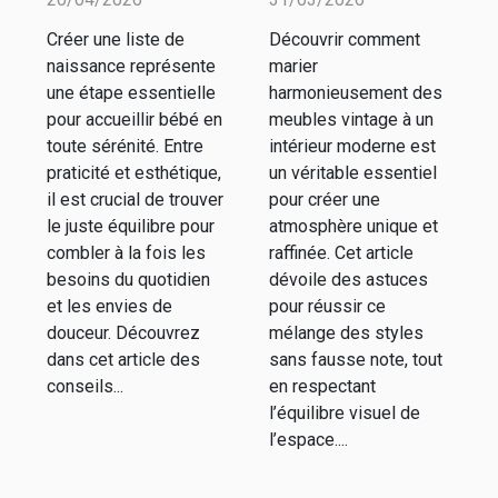
pratique et
vintage dans
Créer une liste de
Découvrir comment
esthétique :
un espace
naissance représente
marier
nos conseils
moderne ?
une étape essentielle
harmonieusement des
pour accueillir bébé en
meubles vintage à un
toute sérénité. Entre
intérieur moderne est
praticité et esthétique,
un véritable essentiel
il est crucial de trouver
pour créer une
le juste équilibre pour
atmosphère unique et
combler à la fois les
raffinée. Cet article
besoins du quotidien
dévoile des astuces
et les envies de
pour réussir ce
douceur. Découvrez
mélange des styles
dans cet article des
sans fausse note, tout
conseils...
en respectant
l’équilibre visuel de
l’espace....