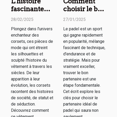
L'histoire
Comment
fascinante
choisir le bon
des corsets à
partenaire de
28/02/2025
27/01/2025
travers les
padel pour
Plongez dans l'univers
Le padel est un sport
siècles
améliorer
enchanteur des
qui gagne rapidement
votre jeu
corsets, ces pièces de
en popularité, mélange
mode qui ont étreint
fascinant de technique,
les silhouettes et
d'endurance et de
sculpté l'histoire du
stratégie. Mais pour
vêtement à travers les
vraiment exceller,
siècles. De leur
trouver le bon
apparition à leur
partenaire est une
évolution, les corsets
étape fondamentale.
racontent des histoires
Cet écrit explore les
de société, de statut et
clés pour choisir le
de séduction.
partenaire idéal de
Découvrez comment
padel qui saura non
ce vêtement,...
seulement...