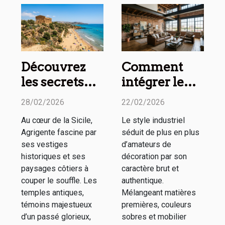
Découvrez
Comment
les secrets
intégrer le
des temples
style
28/02/2026
22/02/2026
antiques et
industriel
Au cœur de la Sicile,
Le style industriel
plages
dans votre
Agrigente fascine par
séduit de plus en plus
d'Agrigente
intérieur ?
ses vestiges
d’amateurs de
historiques et ses
décoration par son
paysages côtiers à
caractère brut et
couper le souffle. Les
authentique.
temples antiques,
Mélangeant matières
témoins majestueux
premières, couleurs
d’un passé glorieux,
sobres et mobilier