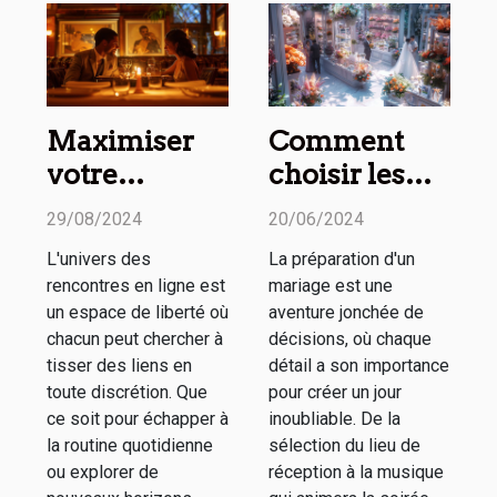
Maximiser
Comment
votre
choisir les
expérience
meilleurs
29/08/2024
20/06/2024
sur les sites
prestataires
L'univers des
La préparation d'un
de
pour chaque
rencontres en ligne est
mariage est une
rencontres
aspect de
un espace de liberté où
aventure jonchée de
discrètes
votre
chacun peut chercher à
décisions, où chaque
tisser des liens en
détail a son importance
mariage
toute discrétion. Que
pour créer un jour
ce soit pour échapper à
inoubliable. De la
la routine quotidienne
sélection du lieu de
ou explorer de
réception à la musique