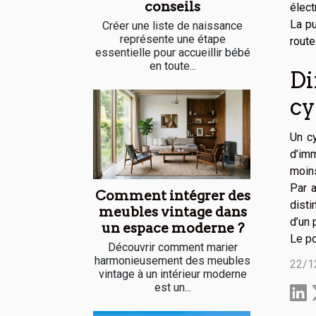
conseils
élect
La p
Créer une liste de naissance
représente une étape
route
essentielle pour accueillir bébé
en toute...
Di
cy
Un cy
d’im
moins
Par a
Comment intégrer des
disti
meubles vintage dans
d’un 
un espace moderne ?
Le po
Découvrir comment marier
harmonieusement des meubles
22/1
vintage à un intérieur moderne
est un...