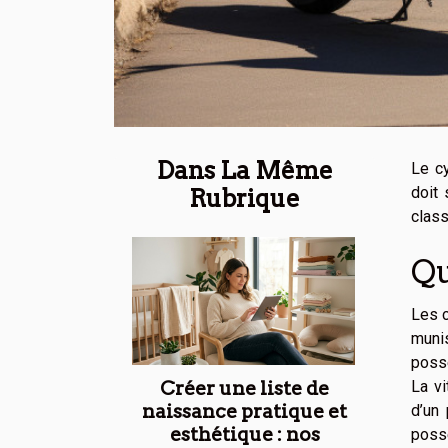
Dans La Même
Le cy
doit 
Rubrique
class
Qu
Les c
muni
poss
Créer une liste de
La v
naissance pratique et
d’un
esthétique : nos
possé