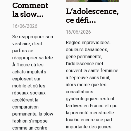
Comment
L’adolescence,
la slow
ce défi
fashion
16/06/2026
invisible pour
encourage
16/06/2026
la santé
Se réapproprier son
une
Règles imprévisibles,
vestiaire, c’est
féminine au
meilleure
douleurs banalisées,
parfois se
quotidien
gêne permanente,
santé
réapproprier sa tête.
l’adolescence met
À l’heure où les
mentale
souvent la santé féminine
achats impulsifs
à l’épreuve sans bruit,
explosent sur
alors même que les
mobile et où les
consultations
réseaux sociaux
gynécologiques restent
accélèrent la
tardives en France et que
comparaison
la précarité menstruelle
permanente, la slow
touche encore une part
fashion s’impose
importante des jeunes.
comme un contre-