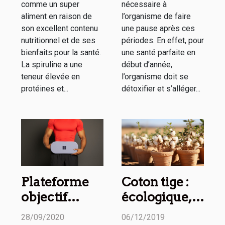
comme un super
nécessaire à
aliment en raison de
l’organisme de faire
son excellent contenu
une pause après ces
nutritionnel et de ses
périodes. En effet, pour
bienfaits pour la santé.
une santé parfaite en
La spiruline a une
début d’année,
teneur élevée en
l’organisme doit se
protéines et...
détoxifier et s’alléger...
Plateforme
Coton tige :
objectif
écologique,
ventre plat :
réutilisable,
28/09/2020
06/12/2019