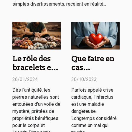
simples divertissements, recèlent en réalité...
Le rôle des
Que faire en
bracelets en
cas
pierre
d’infarctus
26/01/2024
30/10/2023
naturelle
chez la
Dès l'antiquité, les
Parfois appelé crise
dans les
femme ?
pierres naturelles sont
cardiaque, l’infarctus
pratiques de
entourées d'un voile de
est une maladie
méditation et
mystère, prêtées de
dangereuse.
propriétés bénéfiques
Longtemps considéré
de
pour le corps et
comme un mal qui
mindfulness