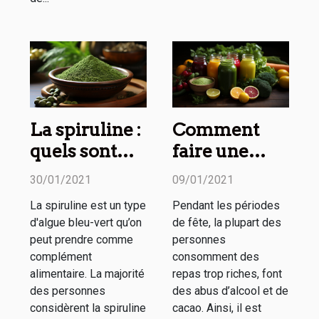
La spiruline :
Comment
quels sont
faire une
ses
cure détox
30/01/2021
09/01/2021
avantages
après les
La spiruline est un type
Pendant les périodes
sur la santé ?
fêtes ?
d'algue bleu-vert qu’on
de fête, la plupart des
peut prendre comme
personnes
complément
consomment des
alimentaire. La majorité
repas trop riches, font
des personnes
des abus d’alcool et de
considèrent la spiruline
cacao. Ainsi, il est