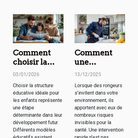
Comment
Comment
choisir la
une
structure
intervention
03/01/2026
13/12/2025
éducative
rapide contre
Choisir la structure
Lorsque des rongeurs
idéale pour
les rongeurs
éducative idéale pour
s’invitent dans votre
vos enfants ?
protège votre
les enfants représente
environnement, ils
santé ?
une étape
apportent avec eux de
déterminante dans leur
nombreux risques
développement futur.
invisibles pour la
Différents modèles
santé. Une intervention
éducatifs existent,
rapide n’est pas