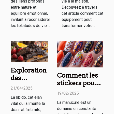
des liens profonds
vie à la maison.
entre nature et
Découvrez à travers
équilibre émotionnel,
cet article comment cet
invitant à reconsidérer
équipement peut
les habitudes de vie....
transformer votre...
Exploration
Comment les
des
stickers pour
méthodes
21/04/2025
ongles
naturelles
19/02/2025
révolutionnent
La libido, cet élan
pour
La manucure est un
vital qui alimente le
la manucure
booster la
domaine en constante
désir et l'intimité,
moderne