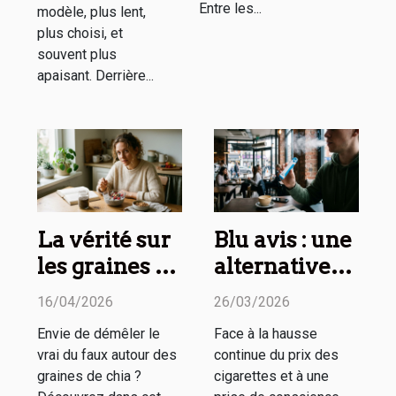
Entre les...
modèle, plus lent,
plus choisi, et
souvent plus
apaisant. Derrière...
La vérité sur
Blu avis : une
les graines de
alternative
chia : mythes
crédible au
16/04/2026
26/03/2026
et réalités
tabac
Envie de démêler le
Face à la hausse
classique ?
vrai du faux autour des
continue du prix des
graines de chia ?
cigarettes et à une