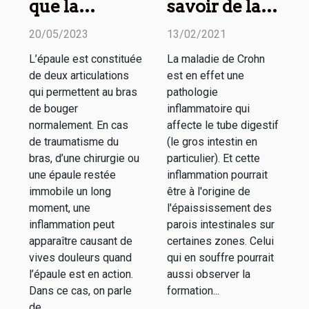
que la
savoir de la
capsulite
maladie de
20/05/2023
13/02/2021
rétractile ?
Crohn ?
L’épaule est constituée
La maladie de Crohn
de deux articulations
est en effet une
qui permettent au bras
pathologie
de bouger
inflammatoire qui
normalement. En cas
affecte le tube digestif
de traumatisme du
(le gros intestin en
bras, d’une chirurgie ou
particulier). Et cette
une épaule restée
inflammation pourrait
immobile un long
être à l'origine de
moment, une
l'épaississement des
inflammation peut
parois intestinales sur
apparaître causant de
certaines zones. Celui
vives douleurs quand
qui en souffre pourrait
l’épaule est en action.
aussi observer la
Dans ce cas, on parle
formation...
de...