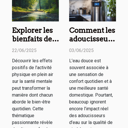
Explorer les
Comment les
bienfaits de
adoucisseurs
l'activité
d'eau
22/06/2025
03/06/2025
physique en
améliorent-
Découvrir les effets
L’eau douce est
plein air pour
ils la qualité
positifs de l’activité
souvent associée à
la santé
de vie ?
physique en plein air
une sensation de
mentale
sur la santé mentale
confort quotidien et à
peut transformer la
une meilleure santé
manière dont chacun
domestique. Pourtant,
aborde le bien-être
beaucoup ignorent
quotidien. Cette
encore l’impact réel
thématique
des adoucisseurs
passionnante révèle
d’eau sur la qualité de