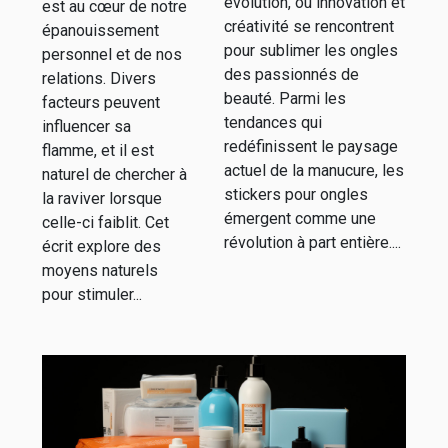
libido
évolution, où innovation et
est au cœur de notre
créativité se rencontrent
épanouissement
pour sublimer les ongles
personnel et de nos
des passionnés de
relations. Divers
beauté. Parmi les
facteurs peuvent
tendances qui
influencer sa
redéfinissent le paysage
flamme, et il est
actuel de la manucure, les
naturel de chercher à
stickers pour ongles
la raviver lorsque
émergent comme une
celle-ci faiblit. Cet
révolution à part entière....
écrit explore des
moyens naturels
pour stimuler...