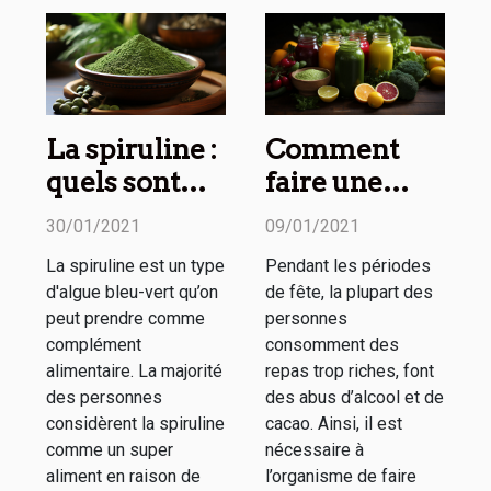
La spiruline :
Comment
quels sont
faire une
ses
cure détox
30/01/2021
09/01/2021
avantages
après les
La spiruline est un type
Pendant les périodes
sur la santé ?
fêtes ?
d'algue bleu-vert qu’on
de fête, la plupart des
peut prendre comme
personnes
complément
consomment des
alimentaire. La majorité
repas trop riches, font
des personnes
des abus d’alcool et de
considèrent la spiruline
cacao. Ainsi, il est
comme un super
nécessaire à
aliment en raison de
l’organisme de faire