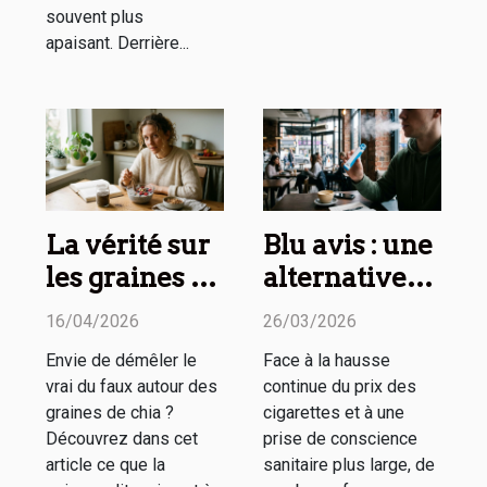
souvent plus
apaisant. Derrière...
La vérité sur
Blu avis : une
les graines de
alternative
chia : mythes
crédible au
16/04/2026
26/03/2026
et réalités
tabac
Envie de démêler le
Face à la hausse
classique ?
vrai du faux autour des
continue du prix des
graines de chia ?
cigarettes et à une
Découvrez dans cet
prise de conscience
article ce que la
sanitaire plus large, de