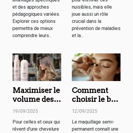
et des approches
nuisibles, mais elle
pédagogiques variées.
joue aussi un rôle
Explorer ces options
crucial dans la
permettra de mieux
prévention de maladies
comprendre leurs...
et la...
Maximiser le
Comment
volume des
choisir le bon
cheveux fins :
type de
19/09/2025
12/09/2025
Techniques
maquillage
Pour celles et ceux qui
Le maquillage semi-
et outils
semi-
rêvent d’une chevelure
permanent connaît une