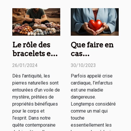
Le rôle des
Que faire en
bracelets en
cas
pierre
d’infarctus
26/01/2024
30/10/2023
naturelle
chez la
Dès l'antiquité, les
Parfois appelé crise
dans les
femme ?
pierres naturelles sont
cardiaque, l’infarctus
pratiques de
entourées d'un voile de
est une maladie
méditation et
mystère, prêtées de
dangereuse.
propriétés bénéfiques
Longtemps considéré
de
pour le corps et
comme un mal qui
mindfulness
l'esprit. Dans notre
touche
quête contemporaine
essentiellement les