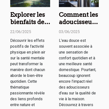
Explorer les
Comment les
bienfaits de
adoucisseurs
l'activité
d'eau
22/06/2025
03/06/2025
physique en
améliorent-
Découvrir les effets
L’eau douce est
plein air pour
ils la qualité
positifs de l’activité
souvent associée à
la santé
de vie ?
physique en plein air
une sensation de
mentale
sur la santé mentale
confort quotidien et à
peut transformer la
une meilleure santé
manière dont chacun
domestique. Pourtant,
aborde le bien-être
beaucoup ignorent
quotidien. Cette
encore l’impact réel
thématique
des adoucisseurs
passionnante révèle
d’eau sur la qualité de
des liens profonds
vie à la maison.
entre nature et
Découvrez à travers