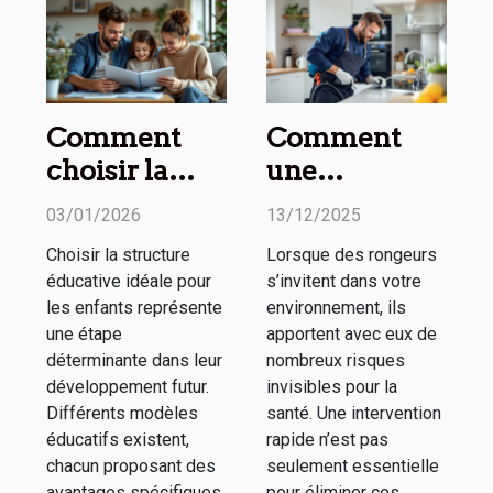
Comment
Comment
choisir la
une
structure
intervention
03/01/2026
13/12/2025
éducative
rapide contre
Choisir la structure
Lorsque des rongeurs
idéale pour
les rongeurs
éducative idéale pour
s’invitent dans votre
vos enfants ?
protège votre
les enfants représente
environnement, ils
santé ?
une étape
apportent avec eux de
déterminante dans leur
nombreux risques
développement futur.
invisibles pour la
Différents modèles
santé. Une intervention
éducatifs existent,
rapide n’est pas
chacun proposant des
seulement essentielle
avantages spécifiques
pour éliminer ces