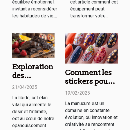
équilibre émotionnel,
cet article comment cet
invitant à reconsidérer
équipement peut
les habitudes de vie....
transformer votre...
Exploration
Comment les
des
stickers pour
méthodes
21/04/2025
ongles
naturelles
19/02/2025
révolutionnent
La libido, cet élan
pour
La manucure est un
vital qui alimente le
la manucure
booster la
domaine en constante
désir et l'intimité,
moderne
libido
évolution, où innovation et
est au cœur de notre
créativité se rencontrent
épanouissement