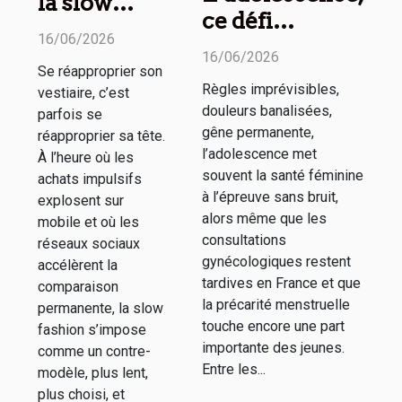
la slow
ce défi
fashion
16/06/2026
invisible pour
encourage
16/06/2026
la santé
Se réapproprier son
une
Règles imprévisibles,
vestiaire, c’est
féminine au
meilleure
douleurs banalisées,
parfois se
quotidien
gêne permanente,
santé
réapproprier sa tête.
l’adolescence met
À l’heure où les
mentale
souvent la santé féminine
achats impulsifs
à l’épreuve sans bruit,
explosent sur
alors même que les
mobile et où les
consultations
réseaux sociaux
gynécologiques restent
accélèrent la
tardives en France et que
comparaison
la précarité menstruelle
permanente, la slow
touche encore une part
fashion s’impose
importante des jeunes.
comme un contre-
Entre les...
modèle, plus lent,
plus choisi, et