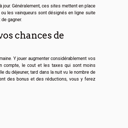
 jour. Généralement, ces sites mettent en place
 ou les vainqueurs sont désignés en ligne suite
t de gagner.
 vos chances de
domaine. Y jouer augmenter considérablement vos
en compte, le cout et les taxes qui sont moins
 du déjeuner, tard dans la nuit vu le nombre de
frent des bonus et des réductions, vous y ferez