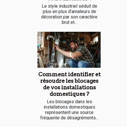
Le style industriel séduit de
plus en plus d’amateurs de
décoration par son caractère
brut et...
Comment identifier et
résoudre les blocages
de vos installations
domestiques ?
Les blocages dans les
installations domestiques
représentent une source
fréquente de désagréments...