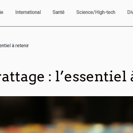
ie
International
Santé
Science/High-tech
Di
ntiel à retenir
attage : l’essentiel 