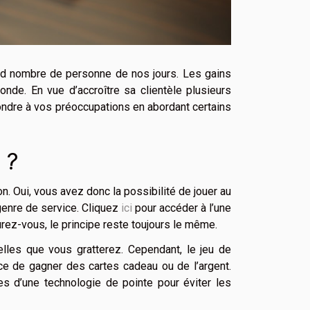
nd nombre de personne de nos jours. Les gains
nde. En vue d’accroître sa clientèle plusieurs
ndre à vos préoccupations en abordant certains
 ?
. Oui, vous avez donc la possibilité de jouer au
genre de service. Cliquez
ici
pour accéder à l’une
urez-vous, le principe reste toujours le même.
uelles que vous gratterez. Cependant, le jeu de
nce de gagner des cartes cadeau ou de l’argent.
es d’une technologie de pointe pour éviter les