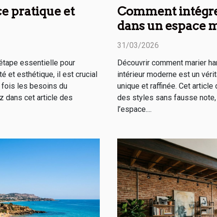
ce pratique et
Comment intégre
dans un espace 
31/03/2026
étape essentielle pour
Découvrir comment marier h
té et esthétique, il est crucial
intérieur moderne est un véri
a fois les besoins du
unique et raffinée. Cet artic
z dans cet article des
des styles sans fausse note, 
l’espace....