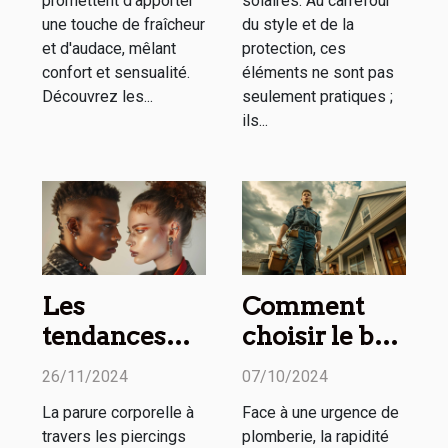
promettent d'apporter
solaires. Au carrefour
une touche de fraîcheur
du style et de la
et d'audace, mêlant
protection, ces
confort et sensualité.
éléments ne sont pas
Découvrez les...
seulement pratiques ;
ils...
Les
Comment
tendances
choisir le bon
actuelles des
service de
26/11/2024
07/10/2024
piercings
dépannage
La parure corporelle à
Face à une urgence de
pour homme
en plomberie
travers les piercings
plomberie, la rapidité