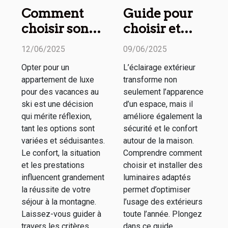
Comment
Guide pour
choisir son
choisir et
appartement
installer un
12/06/2025
09/06/2025
de luxe pour
éclairage
Opter pour un
L’éclairage extérieur
des vacances
extérieur
appartement de luxe
transforme non
au ski
efficace
pour des vacances au
seulement l’apparence
ski est une décision
d’un espace, mais il
qui mérite réflexion,
améliore également la
tant les options sont
sécurité et le confort
variées et séduisantes.
autour de la maison.
Le confort, la situation
Comprendre comment
et les prestations
choisir et installer des
influencent grandement
luminaires adaptés
la réussite de votre
permet d’optimiser
séjour à la montagne.
l’usage des extérieurs
Laissez-vous guider à
toute l’année. Plongez
travers les critères...
dans ce guide