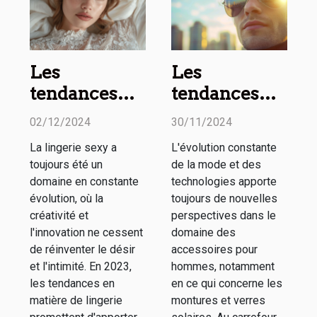
Les
Les
tendances
tendances
2023 en
actuelles en
02/12/2024
30/11/2024
matière de
matière de
La lingerie sexy a
L'évolution constante
lingerie sexy :
montures et
toujours été un
de la mode et des
Styles et
verres
domaine en constante
technologies apporte
nouveautés
solaires pour
évolution, où la
toujours de nouvelles
créativité et
perspectives dans le
hommes
l'innovation ne cessent
domaine des
de réinventer le désir
accessoires pour
et l'intimité. En 2023,
hommes, notamment
les tendances en
en ce qui concerne les
matière de lingerie
montures et verres