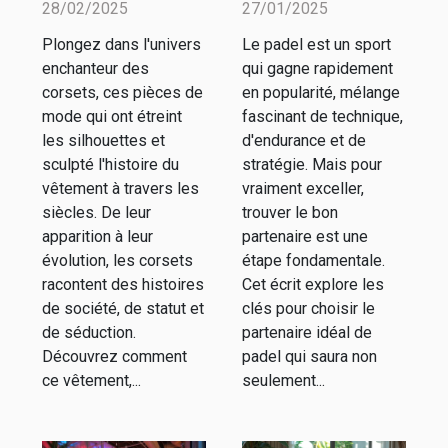
28/02/2025
27/01/2025
travers les
padel pour
Plongez dans l'univers
Le padel est un sport
siècles
améliorer
enchanteur des
qui gagne rapidement
votre jeu
corsets, ces pièces de
en popularité, mélange
mode qui ont étreint
fascinant de technique,
les silhouettes et
d'endurance et de
sculpté l'histoire du
stratégie. Mais pour
vêtement à travers les
vraiment exceller,
siècles. De leur
trouver le bon
apparition à leur
partenaire est une
évolution, les corsets
étape fondamentale.
racontent des histoires
Cet écrit explore les
de société, de statut et
clés pour choisir le
de séduction.
partenaire idéal de
Découvrez comment
padel qui saura non
ce vêtement,...
seulement...