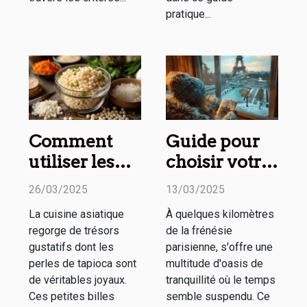
pratique...
Comment
Guide pour
utiliser les
choisir votre
perles de
prochain
26/03/2025
13/03/2025
tapioca en
week-end
La cuisine asiatique
À quelques kilomètres
cuisine
détente
regorge de trésors
de la frénésie
asiatique
autour de
gustatifs dont les
parisienne, s'offre une
Paris
perles de tapioca sont
multitude d'oasis de
de véritables joyaux.
tranquillité où le temps
Ces petites billes
semble suspendu. Ce