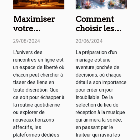
Maximiser
Comment
votre
choisir les
expérience
meilleurs
29/08/2024
20/06/2024
sur les sites
prestataires
L'univers des
La préparation d'un
de
pour chaque
rencontres en ligne est
mariage est une
rencontres
aspect de
un espace de liberté où
aventure jonchée de
discrètes
votre
chacun peut chercher à
décisions, où chaque
tisser des liens en
détail a son importance
mariage
toute discrétion. Que
pour créer un jour
ce soit pour échapper à
inoubliable. De la
la routine quotidienne
sélection du lieu de
ou explorer de
réception à la musique
nouveaux horizons
qui animera la soirée,
affectifs, les
en passant par le
plateformes dédiées
traiteur qui ravira les