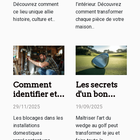
Découvrez comment
l’intérieur. Découvrez
ce lieu unique allie
comment transformer
histoire, culture et...
chaque pièce de votre
maison...
Comment
Les secrets
identifier et
d'un bon
résoudre les
wedge
29/11/2025
19/09/2025
blocages de
expliqués en
Les blocages dans les
Maîtriser l’art du
vos
ligne
installations
wedge au golf peut
installations
domestiques
transformer le jeu et