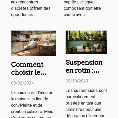
aux rencontres
papilles, chaque
discrètes offrent des
composant doit être
opportunités...
choisi avec...
Suspension
Comment
en rotin :
choisir le
comment
tapis de
30/10/2023
08/02/2024
l’utiliser
cuisine
Les suspensions sont
La cuisine est l'âme de
dans sa
parfait pour
particulièrement
la maison, un lieu de
décoration
votre maison :
prisées en tant que
convivialité et de
d’intérieur ?
luminaires pour une
confort, style
création culinaire. Mais
décoration d’intérieur.
c'est aussi un espace