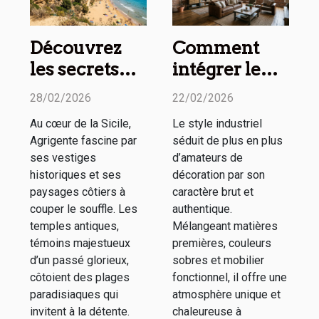
Découvrez
Comment
les secrets
intégrer le
des temples
style
28/02/2026
22/02/2026
antiques et
industriel
Au cœur de la Sicile,
Le style industriel
plages
dans votre
Agrigente fascine par
séduit de plus en plus
d'Agrigente
intérieur ?
ses vestiges
d’amateurs de
historiques et ses
décoration par son
paysages côtiers à
caractère brut et
couper le souffle. Les
authentique.
temples antiques,
Mélangeant matières
témoins majestueux
premières, couleurs
d’un passé glorieux,
sobres et mobilier
côtoient des plages
fonctionnel, il offre une
paradisiaques qui
atmosphère unique et
invitent à la détente.
chaleureuse à