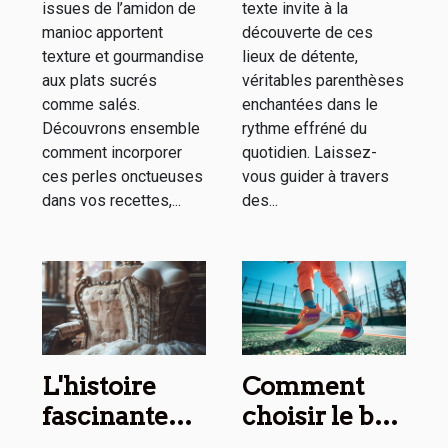
issues de l’amidon de
texte invite à la
manioc apportent
découverte de ces
texture et gourmandise
lieux de détente,
aux plats sucrés
véritables parenthèses
comme salés.
enchantées dans le
Découvrons ensemble
rythme effréné du
comment incorporer
quotidien. Laissez-
ces perles onctueuses
vous guider à travers
dans vos recettes,...
des...
L'histoire
Comment
fascinante
choisir le bon
des corsets à
partenaire de