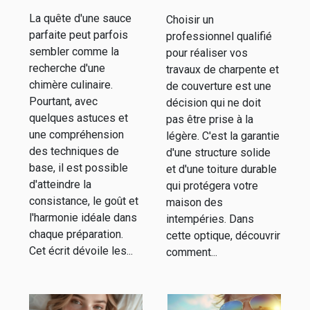
chaque fois
pour vos
La quête d'une sauce
Choisir un
travaux de
parfaite peut parfois
professionnel qualifié
charpente et
sembler comme la
pour réaliser vos
couverture
recherche d'une
travaux de charpente et
chimère culinaire.
de couverture est une
Pourtant, avec
décision qui ne doit
quelques astuces et
pas être prise à la
une compréhension
légère. C'est la garantie
des techniques de
d'une structure solide
base, il est possible
et d'une toiture durable
d'atteindre la
qui protégera votre
consistance, le goût et
maison des
l'harmonie idéale dans
intempéries. Dans
chaque préparation.
cette optique, découvrir
Cet écrit dévoile les...
comment...