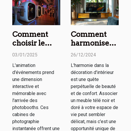
Comment
Comment
choisir le
harmoniser
meilleur
un meuble
03/01/2025
26/12/2024
photobooth
télé noir et
L'animation
L'harmonie dans la
pour votre
doré avec
d'événements prend
décoration d'intérieur
événement
votre décor
une dimension
est une quête
spécial
interactive et
perpétuelle de beauté
mémorable avec
et de confort. Associer
l'arrivée des
un meuble télé noir et
photobooths. Ces
doré à votre espace de
cabines de
vie peut sembler
photographie
délicat, mais c'est une
instantanée offrent une
opportunité unique de