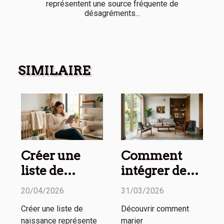
représentent une source fréquente de
désagréments...
SIMILAIRE
Créer une
Comment
liste de
intégrer des
naissance
meubles
20/04/2026
31/03/2026
pratique et
vintage dans
Créer une liste de
Découvrir comment
esthétique :
un espace
naissance représente
marier