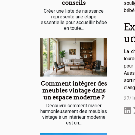
conseils
souli
bébé
Créer une liste de naissance
représente une étape
essentielle pour accueillir bébé
Ex
en toute...
un
La ch
lourd
pour 
Aussi
sorti
Comment intégrer des
d’ang
meubles vintage dans
un espace moderne ?
27/1
Découvrir comment marier
harmonieusement des meubles
vintage à un intérieur moderne
est un...