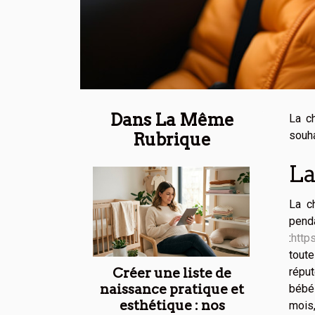
Dans La Même
La c
souha
Rubrique
La
La c
penda
:
http
toute
Créer une liste de
réput
naissance pratique et
bébé 
esthétique : nos
mois,