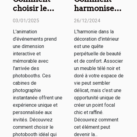
choisir le
harmoniser
meilleur
un meuble
03/01/2025
26/12/2024
photobooth
télé noir et
L'animation
L'harmonie dans la
pour votre
doré avec
d'événements prend
décoration d'intérieur
événement
votre décor
une dimension
est une quête
spécial
interactive et
perpétuelle de beauté
mémorable avec
et de confort. Associer
l'arrivée des
un meuble télé noir et
photobooths. Ces
doré à votre espace de
cabines de
vie peut sembler
photographie
délicat, mais c'est une
instantanée offrent une
opportunité unique de
expérience unique et
créer un point focal
personnalisée aux
chic et raffiné.
invités. Découvrez
Découvrez comment
comment choisir le
cet élément peut
photobooth idéal qui
devenir la...