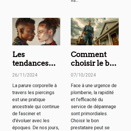
ils...
Les
Comment
tendances
choisir le bon
actuelles des
service de
26/11/2024
07/10/2024
piercings
dépannage
La parure corporelle à
Face à une urgence de
pour homme
en plomberie
travers les piercings
plomberie, la rapidité
et femme
d'urgence
est une pratique
et l'efficacité du
ancestrale qui continue
service de dépannage
de fasciner et
sont primordiales.
d'évoluer avec les
Choisir le bon
époques. De nos jours,
prestataire peut se