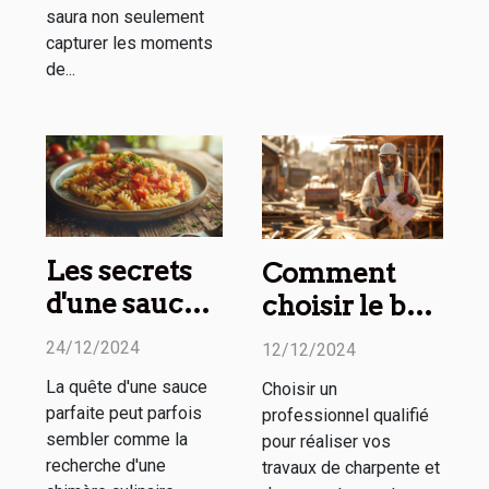
saura non seulement
capturer les moments
de...
Les secrets
Comment
d'une sauce
choisir le bon
parfaite à
professionnel
24/12/2024
12/12/2024
chaque fois
pour vos
La quête d'une sauce
Choisir un
travaux de
parfaite peut parfois
professionnel qualifié
charpente et
sembler comme la
pour réaliser vos
couverture
recherche d'une
travaux de charpente et