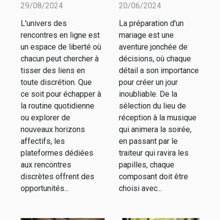
expérience
meilleurs
29/08/2024
20/06/2024
sur les sites
prestataires
L'univers des
La préparation d'un
de
pour chaque
rencontres en ligne est
mariage est une
rencontres
aspect de
un espace de liberté où
aventure jonchée de
discrètes
votre
chacun peut chercher à
décisions, où chaque
tisser des liens en
détail a son importance
mariage
toute discrétion. Que
pour créer un jour
ce soit pour échapper à
inoubliable. De la
la routine quotidienne
sélection du lieu de
ou explorer de
réception à la musique
nouveaux horizons
qui animera la soirée,
affectifs, les
en passant par le
plateformes dédiées
traiteur qui ravira les
aux rencontres
papilles, chaque
discrètes offrent des
composant doit être
opportunités...
choisi avec...