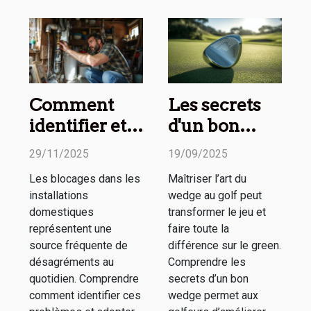
Comment
Les secrets
identifier et
d'un bon
résoudre les
wedge
29/11/2025
19/09/2025
blocages de
expliqués en
Les blocages dans les
Maîtriser l’art du
vos
ligne
installations
wedge au golf peut
installations
domestiques
transformer le jeu et
domestiques
représentent une
faire toute la
source fréquente de
différence sur le green.
?
désagréments au
Comprendre les
quotidien. Comprendre
secrets d’un bon
comment identifier ces
wedge permet aux