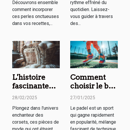
Découvrons ensemble
rythme effréné du
comment incorporer
quotidien. Laissez-
ces perles onctueuses
vous guider à travers
dans vos recettes,...
des...
L'histoire
Comment
fascinante
choisir le bon
des corsets à
partenaire de
28/02/2025
27/01/2025
travers les
padel pour
Plongez dans l'univers
Le padel est un sport
siècles
améliorer
enchanteur des
qui gagne rapidement
votre jeu
corsets, ces pièces de
en popularité, mélange
mode qui ont étreint
fascinant de technique,