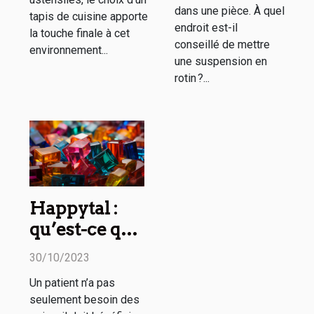
dans une pièce. À quel
tapis de cuisine apporte
endroit est-il
la touche finale à cet
conseillé de mettre
environnement...
une suspension en
rotin ?...
Happytal :
qu’est-ce que
c’est ?
30/10/2023
Un patient n’a pas
seulement besoin des