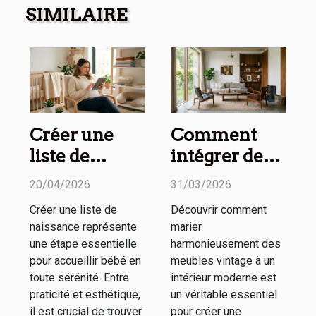
SIMILAIRE
Créer une
Comment
liste de
intégrer des
naissance
meubles
20/04/2026
31/03/2026
pratique et
vintage dans
Créer une liste de
Découvrir comment
esthétique :
un espace
naissance représente
marier
nos conseils
moderne ?
une étape essentielle
harmonieusement des
pour accueillir bébé en
meubles vintage à un
toute sérénité. Entre
intérieur moderne est
praticité et esthétique,
un véritable essentiel
il est crucial de trouver
pour créer une