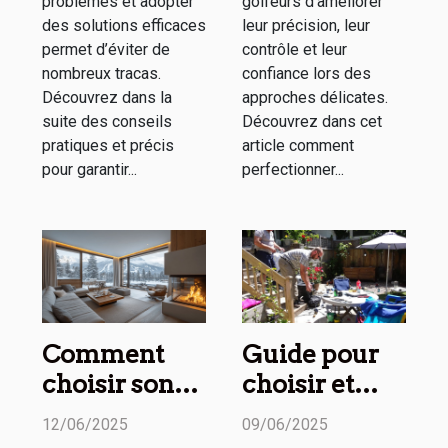
problèmes et adopter
golfeurs d’améliorer
des solutions efficaces
leur précision, leur
permet d’éviter de
contrôle et leur
nombreux tracas.
confiance lors des
Découvrez dans la
approches délicates.
suite des conseils
Découvrez dans cet
pratiques et précis
article comment
pour garantir...
perfectionner...
Comment
Guide pour
choisir son
choisir et
appartement
installer un
12/06/2025
09/06/2025
de luxe pour
éclairage