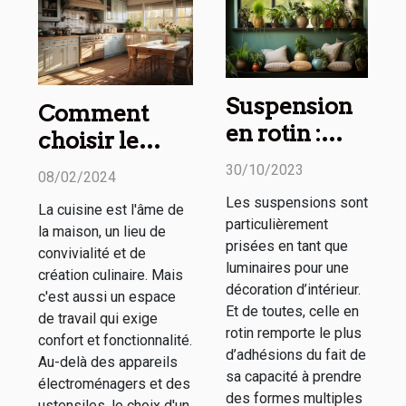
Suspension
Comment
en rotin :
choisir le
comment
tapis de
30/10/2023
08/02/2024
l’utiliser
cuisine
Les suspensions sont
La cuisine est l'âme de
dans sa
parfait pour
particulièrement
la maison, un lieu de
décoration
votre maison :
prisées en tant que
convivialité et de
d’intérieur ?
luminaires pour une
confort, style
création culinaire. Mais
décoration d’intérieur.
c'est aussi un espace
et
Et de toutes, celle en
de travail qui exige
fonctionnalité
rotin remporte le plus
confort et fonctionnalité.
d’adhésions du fait de
Au-delà des appareils
sa capacité à prendre
électroménagers et des
des formes multiples
ustensiles, le choix d'un