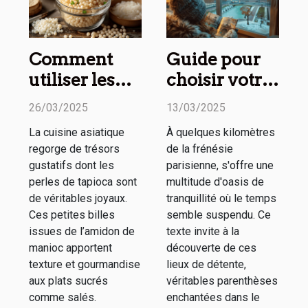
Comment
Guide pour
utiliser les
choisir votre
perles de
prochain
26/03/2025
13/03/2025
tapioca en
week-end
La cuisine asiatique
À quelques kilomètres
cuisine
détente
regorge de trésors
de la frénésie
asiatique
autour de
gustatifs dont les
parisienne, s'offre une
Paris
perles de tapioca sont
multitude d'oasis de
de véritables joyaux.
tranquillité où le temps
Ces petites billes
semble suspendu. Ce
issues de l’amidon de
texte invite à la
manioc apportent
découverte de ces
texture et gourmandise
lieux de détente,
aux plats sucrés
véritables parenthèses
comme salés.
enchantées dans le