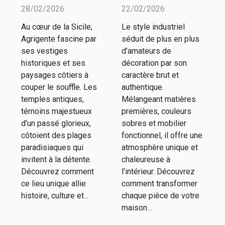
des temples
style
28/02/2026
22/02/2026
antiques et
industriel
Au cœur de la Sicile,
Le style industriel
plages
dans votre
Agrigente fascine par
séduit de plus en plus
d'Agrigente
intérieur ?
ses vestiges
d’amateurs de
historiques et ses
décoration par son
paysages côtiers à
caractère brut et
couper le souffle. Les
authentique.
temples antiques,
Mélangeant matières
témoins majestueux
premières, couleurs
d’un passé glorieux,
sobres et mobilier
côtoient des plages
fonctionnel, il offre une
paradisiaques qui
atmosphère unique et
invitent à la détente.
chaleureuse à
Découvrez comment
l’intérieur. Découvrez
ce lieu unique allie
comment transformer
histoire, culture et...
chaque pièce de votre
maison...