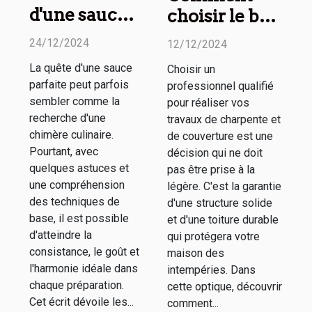
d'une sauce
choisir le bon
parfaite à
professionnel
24/12/2024
12/12/2024
chaque fois
pour vos
La quête d'une sauce
Choisir un
travaux de
parfaite peut parfois
professionnel qualifié
charpente et
sembler comme la
pour réaliser vos
couverture
recherche d'une
travaux de charpente et
chimère culinaire.
de couverture est une
Pourtant, avec
décision qui ne doit
quelques astuces et
pas être prise à la
une compréhension
légère. C'est la garantie
des techniques de
d'une structure solide
base, il est possible
et d'une toiture durable
d'atteindre la
qui protégera votre
consistance, le goût et
maison des
l'harmonie idéale dans
intempéries. Dans
chaque préparation.
cette optique, découvrir
Cet écrit dévoile les...
comment...