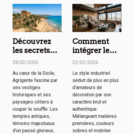
Découvrez
Comment
les secrets
intégrer le
des temples
style
28/02/2026
22/02/2026
antiques et
industriel
Au cœur de la Sicile,
Le style industriel
plages
dans votre
Agrigente fascine par
séduit de plus en plus
d'Agrigente
intérieur ?
ses vestiges
d’amateurs de
historiques et ses
décoration par son
paysages côtiers à
caractère brut et
couper le souffle. Les
authentique.
temples antiques,
Mélangeant matières
témoins majestueux
premières, couleurs
d’un passé glorieux,
sobres et mobilier