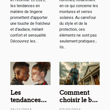
les tendances en
en ce qui concerne les
matière de lingerie
montures et verres
promettent d'apporter
solaires. Au carrefour
une touche de fraîcheur
du style et de la
et d'audace, mêlant
protection, ces
confort et sensualité.
éléments ne sont pas
Découvrez les...
seulement pratiques ;
ils...
Les
Comment
tendances
choisir le bon
actuelles des
service de
26/11/2024
07/10/2024