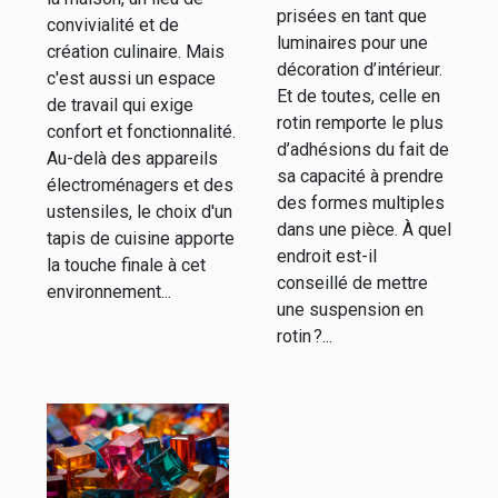
décoration
votre maison :
prisées en tant que
convivialité et de
d’intérieur ?
luminaires pour une
confort, style
création culinaire. Mais
décoration d’intérieur.
c'est aussi un espace
et
Et de toutes, celle en
de travail qui exige
fonctionnalité
rotin remporte le plus
confort et fonctionnalité.
d’adhésions du fait de
Au-delà des appareils
sa capacité à prendre
électroménagers et des
des formes multiples
ustensiles, le choix d'un
dans une pièce. À quel
tapis de cuisine apporte
endroit est-il
la touche finale à cet
conseillé de mettre
environnement...
une suspension en
rotin ?...