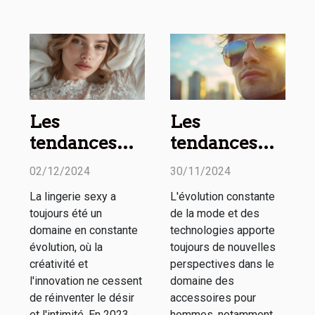
Les
Les
tendances
tendances
2023 en
actuelles en
02/12/2024
30/11/2024
matière de
matière de
La lingerie sexy a
L'évolution constante
lingerie sexy :
montures et
toujours été un
de la mode et des
Styles et
verres
domaine en constante
technologies apporte
nouveautés
solaires pour
évolution, où la
toujours de nouvelles
créativité et
perspectives dans le
hommes
l'innovation ne cessent
domaine des
de réinventer le désir
accessoires pour
et l'intimité. En 2023,
hommes, notamment