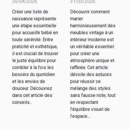
20/04/2026
31/03/2026
pratique et
vintage dans
Créer une liste de
Découvrir comment
esthétique :
un espace
naissance représente
marier
nos conseils
moderne ?
une étape essentielle
harmonieusement des
pour accueillir bébé en
meubles vintage à un
toute sérénité. Entre
intérieur moderne est
praticité et esthétique,
un véritable essentiel
il est crucial de trouver
pour créer une
le juste équilibre pour
atmosphère unique et
combler à la fois les
raffinée. Cet article
besoins du quotidien
dévoile des astuces
et les envies de
pour réussir ce
douceur. Découvrez
mélange des styles
dans cet article des
sans fausse note, tout
conseils...
en respectant
l’équilibre visuel de
l’espace....