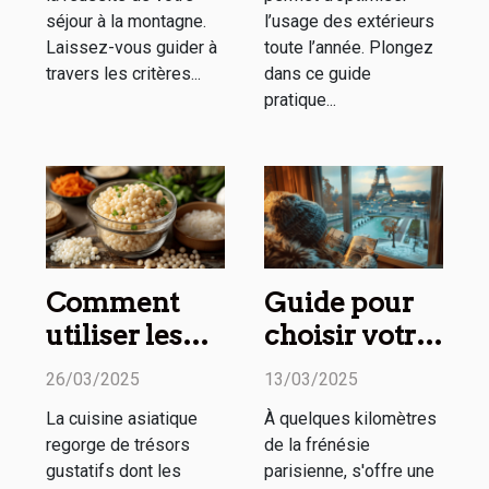
séjour à la montagne.
l’usage des extérieurs
Laissez-vous guider à
toute l’année. Plongez
travers les critères...
dans ce guide
pratique...
Comment
Guide pour
utiliser les
choisir votre
perles de
prochain
26/03/2025
13/03/2025
tapioca en
week-end
La cuisine asiatique
À quelques kilomètres
cuisine
détente
regorge de trésors
de la frénésie
asiatique
autour de
gustatifs dont les
parisienne, s'offre une