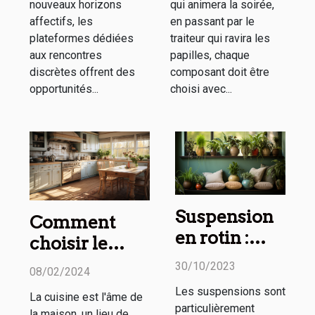
nouveaux horizons
qui animera la soirée,
affectifs, les
en passant par le
plateformes dédiées
traiteur qui ravira les
aux rencontres
papilles, chaque
discrètes offrent des
composant doit être
opportunités...
choisi avec...
Suspension
Comment
en rotin :
choisir le
comment
tapis de
30/10/2023
08/02/2024
l’utiliser
cuisine
Les suspensions sont
La cuisine est l'âme de
dans sa
parfait pour
particulièrement
la maison, un lieu de