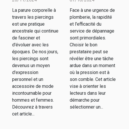
piercings
dépannage
La parure corporelle à
Face à une urgence de
pour homme
en plomberie
travers les piercings
plomberie, la rapidité
et femme
d'urgence
est une pratique
et l'efficacité du
ancestrale qui continue
service de dépannage
de fasciner et
sont primordiales.
d'évoluer avec les
Choisir le bon
époques. De nos jours,
prestataire peut se
les piercings sont
révéler être une tâche
devenus un moyen
ardue dans un moment
d'expression
où la pression est à
personnel et un
son comble. Cet article
accessoire de mode
vise à orienter les
incontournable pour
lecteurs dans leur
hommes et femmes.
démarche pour
Découvrez à travers
sélectionner un...
cet article...