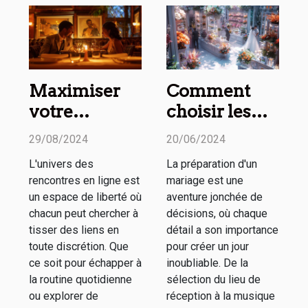
Maximiser
Comment
votre
choisir les
expérience
meilleurs
29/08/2024
20/06/2024
sur les sites
prestataires
L'univers des
La préparation d'un
de
pour chaque
rencontres en ligne est
mariage est une
rencontres
aspect de
un espace de liberté où
aventure jonchée de
discrètes
votre
chacun peut chercher à
décisions, où chaque
tisser des liens en
détail a son importance
mariage
toute discrétion. Que
pour créer un jour
ce soit pour échapper à
inoubliable. De la
la routine quotidienne
sélection du lieu de
ou explorer de
réception à la musique