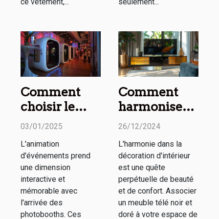
ce vêtement,...
seulement...
Comment
Comment
choisir le
harmoniser
meilleur
un meuble
03/01/2025
26/12/2024
photobooth
télé noir et
L'animation
L'harmonie dans la
pour votre
doré avec
d'événements prend
décoration d'intérieur
événement
votre décor
une dimension
est une quête
spécial
interactive et
perpétuelle de beauté
mémorable avec
et de confort. Associer
l'arrivée des
un meuble télé noir et
photobooths. Ces
doré à votre espace de