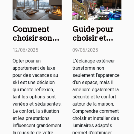
Comment
Guide pour
choisir son
choisir et
appartement
installer un
12/06/2025
09/06/2025
de luxe pour
éclairage
Opter pour un
L’éclairage extérieur
des vacances
extérieur
appartement de luxe
transforme non
au ski
efficace
pour des vacances au
seulement l’apparence
ski est une décision
d’un espace, mais il
qui mérite réflexion,
améliore également la
tant les options sont
sécurité et le confort
variées et séduisantes.
autour de la maison.
Le confort, la situation
Comprendre comment
et les prestations
choisir et installer des
influencent grandement
luminaires adaptés
la réussite de votre
permet d’optimiser