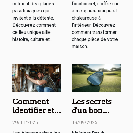
côtoient des plages
fonctionnel, il offre une
paradisiaques qui
atmosphère unique et
invitent à la détente.
chaleureuse à
Découvrez comment
l’intérieur. Découvrez
ce lieu unique allie
comment transformer
histoire, culture et...
chaque pièce de votre
maison...
Comment
Les secrets
identifier et
d'un bon
résoudre les
wedge
29/11/2025
19/09/2025
blocages de
expliqués en