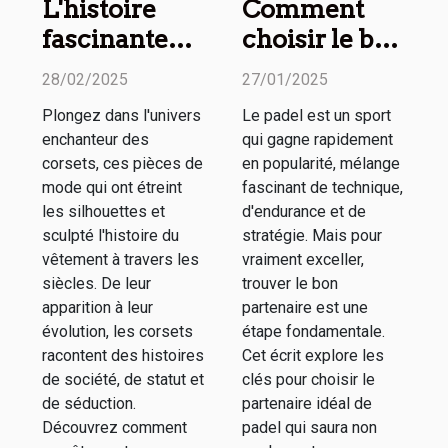
L'histoire
Comment
fascinante
choisir le bon
des corsets à
partenaire de
28/02/2025
27/01/2025
travers les
padel pour
Plongez dans l'univers
Le padel est un sport
siècles
améliorer
enchanteur des
qui gagne rapidement
votre jeu
corsets, ces pièces de
en popularité, mélange
mode qui ont étreint
fascinant de technique,
les silhouettes et
d'endurance et de
sculpté l'histoire du
stratégie. Mais pour
vêtement à travers les
vraiment exceller,
siècles. De leur
trouver le bon
apparition à leur
partenaire est une
évolution, les corsets
étape fondamentale.
racontent des histoires
Cet écrit explore les
de société, de statut et
clés pour choisir le
de séduction.
partenaire idéal de
Découvrez comment
padel qui saura non