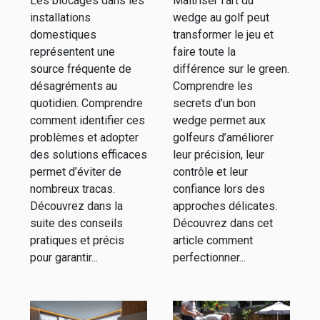
Les blocages dans les
Maîtriser l’art du
vos
ligne
installations
wedge au golf peut
installations
domestiques
transformer le jeu et
domestiques
représentent une
faire toute la
source fréquente de
différence sur le green.
?
désagréments au
Comprendre les
quotidien. Comprendre
secrets d’un bon
comment identifier ces
wedge permet aux
problèmes et adopter
golfeurs d’améliorer
des solutions efficaces
leur précision, leur
permet d’éviter de
contrôle et leur
nombreux tracas.
confiance lors des
Découvrez dans la
approches délicates.
suite des conseils
Découvrez dans cet
pratiques et précis
article comment
pour garantir...
perfectionner...