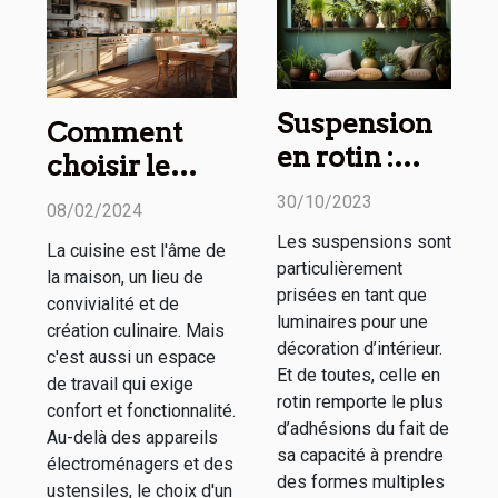
Suspension
Comment
en rotin :
choisir le
comment
tapis de
30/10/2023
08/02/2024
l’utiliser
cuisine
Les suspensions sont
La cuisine est l'âme de
dans sa
parfait pour
particulièrement
la maison, un lieu de
décoration
votre maison :
prisées en tant que
convivialité et de
d’intérieur ?
luminaires pour une
confort, style
création culinaire. Mais
décoration d’intérieur.
c'est aussi un espace
et
Et de toutes, celle en
de travail qui exige
fonctionnalité
rotin remporte le plus
confort et fonctionnalité.
d’adhésions du fait de
Au-delà des appareils
sa capacité à prendre
électroménagers et des
des formes multiples
ustensiles, le choix d'un