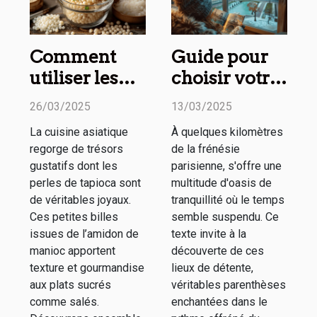
Comment
Guide pour
utiliser les
choisir votre
perles de
prochain
26/03/2025
13/03/2025
tapioca en
week-end
La cuisine asiatique
À quelques kilomètres
cuisine
détente
regorge de trésors
de la frénésie
asiatique
autour de
gustatifs dont les
parisienne, s'offre une
Paris
perles de tapioca sont
multitude d'oasis de
de véritables joyaux.
tranquillité où le temps
Ces petites billes
semble suspendu. Ce
issues de l’amidon de
texte invite à la
manioc apportent
découverte de ces
texture et gourmandise
lieux de détente,
aux plats sucrés
véritables parenthèses
comme salés.
enchantées dans le