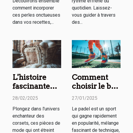
Découvrons ensemble
rythme effréné du
comment incorporer
quotidien. Laissez-
ces perles onctueuses
vous guider à travers
dans vos recettes,...
des...
L'histoire
Comment
fascinante
choisir le bon
des corsets à
partenaire de
28/02/2025
27/01/2025
travers les
padel pour
Plongez dans l'univers
Le padel est un sport
siècles
améliorer
enchanteur des
qui gagne rapidement
votre jeu
corsets, ces pièces de
en popularité, mélange
mode qui ont étreint
fascinant de technique,