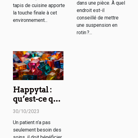
dans une pièce. À quel
tapis de cuisine apporte
endroit est-il
la touche finale à cet
conseillé de mettre
environnement...
une suspension en
rotin ?...
Happytal :
qu’est-ce que
c’est ?
30/10/2023
Un patient n’a pas
seulement besoin des
soins, il doit bénéficier