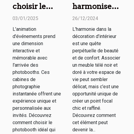
choisir le
harmoniser
meilleur
un meuble
03/01/2025
26/12/2024
photobooth
télé noir et
L'animation
L'harmonie dans la
pour votre
doré avec
d'événements prend
décoration d'intérieur
événement
votre décor
une dimension
est une quête
spécial
interactive et
perpétuelle de beauté
mémorable avec
et de confort. Associer
l'arrivée des
un meuble télé noir et
photobooths. Ces
doré à votre espace de
cabines de
vie peut sembler
photographie
délicat, mais c'est une
instantanée offrent une
opportunité unique de
expérience unique et
créer un point focal
personnalisée aux
chic et raffiné.
invités. Découvrez
Découvrez comment
comment choisir le
cet élément peut
photobooth idéal qui
devenir la...