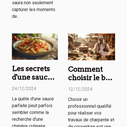
saura non seulement
capturer les moments
de...
Les secrets
Comment
d'une sauce
choisir le bon
parfaite à
professionnel
24/12/2024
12/12/2024
chaque fois
pour vos
La quête d'une sauce
Choisir un
travaux de
parfaite peut parfois
professionnel qualifié
charpente et
sembler comme la
pour réaliser vos
couverture
recherche d'une
travaux de charpente et
chimère culinaire.
de couverture est une