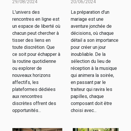
29/08/2024
20/06/2024
sur les sites
prestataires
L'univers des
La préparation d'un
de
pour chaque
rencontres en ligne est
mariage est une
rencontres
aspect de
un espace de liberté où
aventure jonchée de
discrètes
votre
chacun peut chercher à
décisions, où chaque
tisser des liens en
détail a son importance
mariage
toute discrétion. Que
pour créer un jour
ce soit pour échapper à
inoubliable. De la
la routine quotidienne
sélection du lieu de
ou explorer de
réception à la musique
nouveaux horizons
qui animera la soirée,
affectifs, les
en passant par le
plateformes dédiées
traiteur qui ravira les
aux rencontres
papilles, chaque
discrètes offrent des
composant doit être
opportunités...
choisi avec...