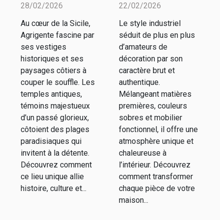
des temples
style
28/02/2026
22/02/2026
antiques et
industriel
Au cœur de la Sicile,
Le style industriel
plages
dans votre
Agrigente fascine par
séduit de plus en plus
d'Agrigente
intérieur ?
ses vestiges
d’amateurs de
historiques et ses
décoration par son
paysages côtiers à
caractère brut et
couper le souffle. Les
authentique.
temples antiques,
Mélangeant matières
témoins majestueux
premières, couleurs
d’un passé glorieux,
sobres et mobilier
côtoient des plages
fonctionnel, il offre une
paradisiaques qui
atmosphère unique et
invitent à la détente.
chaleureuse à
Découvrez comment
l’intérieur. Découvrez
ce lieu unique allie
comment transformer
histoire, culture et...
chaque pièce de votre
maison...