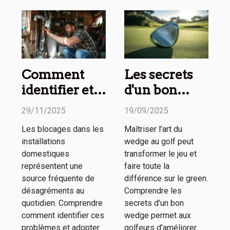
Comment
Les secrets
identifier et
d'un bon
résoudre les
wedge
29/11/2025
19/09/2025
blocages de
expliqués en
Les blocages dans les
Maîtriser l’art du
vos
ligne
installations
wedge au golf peut
installations
domestiques
transformer le jeu et
domestiques
représentent une
faire toute la
source fréquente de
différence sur le green.
?
désagréments au
Comprendre les
quotidien. Comprendre
secrets d’un bon
comment identifier ces
wedge permet aux
problèmes et adopter
golfeurs d’améliorer