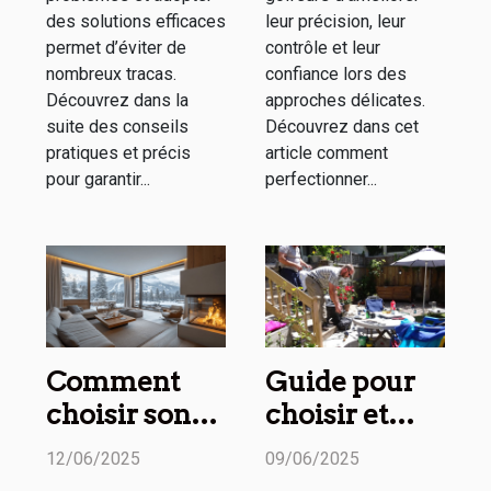
des solutions efficaces
leur précision, leur
permet d’éviter de
contrôle et leur
nombreux tracas.
confiance lors des
Découvrez dans la
approches délicates.
suite des conseils
Découvrez dans cet
pratiques et précis
article comment
pour garantir...
perfectionner...
Comment
Guide pour
choisir son
choisir et
appartement
installer un
12/06/2025
09/06/2025
de luxe pour
éclairage