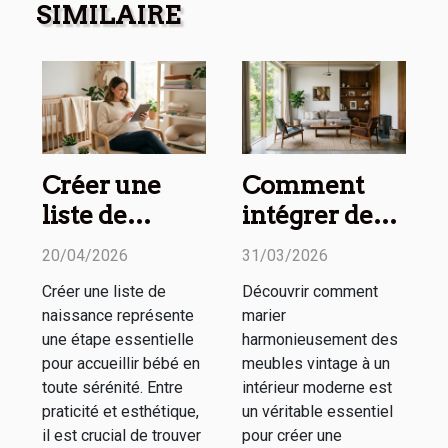
SIMILAIRE
Créer une
Comment
liste de
intégrer des
naissance
meubles
20/04/2026
31/03/2026
pratique et
vintage dans
Créer une liste de
Découvrir comment
esthétique :
un espace
naissance représente
marier
nos conseils
moderne ?
une étape essentielle
harmonieusement des
pour accueillir bébé en
meubles vintage à un
toute sérénité. Entre
intérieur moderne est
praticité et esthétique,
un véritable essentiel
il est crucial de trouver
pour créer une