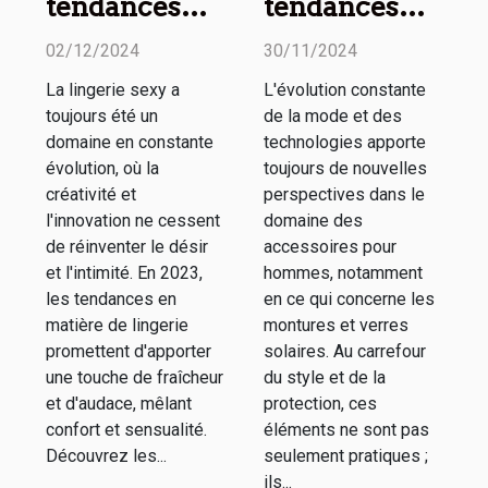
tendances
tendances
2023 en
actuelles en
02/12/2024
30/11/2024
matière de
matière de
La lingerie sexy a
L'évolution constante
lingerie sexy :
montures et
toujours été un
de la mode et des
Styles et
verres
domaine en constante
technologies apporte
nouveautés
solaires pour
évolution, où la
toujours de nouvelles
créativité et
perspectives dans le
hommes
l'innovation ne cessent
domaine des
de réinventer le désir
accessoires pour
et l'intimité. En 2023,
hommes, notamment
les tendances en
en ce qui concerne les
matière de lingerie
montures et verres
promettent d'apporter
solaires. Au carrefour
une touche de fraîcheur
du style et de la
et d'audace, mêlant
protection, ces
confort et sensualité.
éléments ne sont pas
Découvrez les...
seulement pratiques ;
ils...