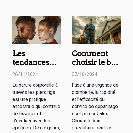
Les
Comment
tendances
choisir le bon
actuelles des
service de
26/11/2024
07/10/2024
piercings
dépannage
La parure corporelle à
Face à une urgence de
pour homme
en plomberie
travers les piercings
plomberie, la rapidité
et femme
d'urgence
est une pratique
et l'efficacité du
ancestrale qui continue
service de dépannage
de fasciner et
sont primordiales.
d'évoluer avec les
Choisir le bon
époques. De nos jours,
prestataire peut se